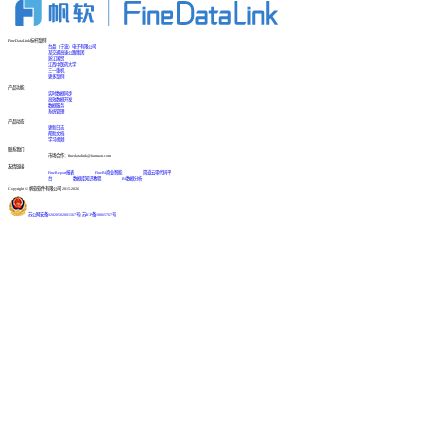
FineDataLink标杆案例
台晶（宁波）电子有限公司
某交通高速公路集团
浙江国贸
江西中医药大学
三一重机
更多案例
产品功能
实时数据同步
高效数据开发
数据服务
系统管理
产品动态
更新日志
帮助文档
学习视频
联系我们
市场合作：finedatalink@fanruan.com
友情链接
FineReport报表
FineBI商业智能
简道云零代码平
台
数据库知识教程
BI数据分析
Copyright © 帆软软件有限公司 2015-2026
苏公网安备32020502001567号
|
苏ICP备18065767号