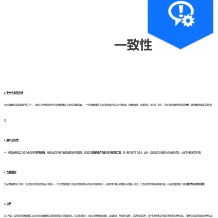
4. 安全性和稳定性：
企业的数据是其最重要的资产之一，因此安全性和稳定性是选择数据集成工具时的重要因素。一个好的数据集成工具应提供强大的安全控制功能，如数据加密、权限管理、审计等。此外，它还应保证数据传输的
安全性
，避免数据泄露和篡改的风
险。
5. 用户友好性：
一个好的数据集成工具应具备良好的
用户友好性
，方便企业用户进行数据集成的操作和管理。它应提供
直观的用户界面
和
易于使用的工具
，减少使用者的学习成本。此外，它还应提供详细的文档和帮助资源，以便用户解决常见问题。
6. 支持服务：
在选择数据集成工具时，企业还应考虑其提供的支持服务。一个好的数据集成工具应提供及时的技术支持和维护服务，以帮助用户解决问题和应对故障。此外，它还应提供定期的更新和升级，以保证数据集成工具的
稳定性
和
功能完善性
。
7. 总结：
综上所述，选择合适的数据集成工具对企业的数据集成效率和质量有着重要影响。在选择过程中，企业应考虑数据源类型、连接能力、性能和扩展性、安全性和稳定性、用户友好性和支持服务等因素和评估标准。了解并应用这些因素和评估标准，