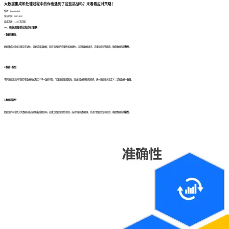
大数据集成和处理过程中的你也遇到了这些挑战吗？来看看应对策略！
作者：finedatalink
发布时间：2023.8.22
阅读次数：1,506 次浏览
一、数据质量挑战及应对策略
1.数据完整性：
数据集成过程中可能存在缺失、重复或错误数据，影响了数据的完整性和准确性。应采取数据清洗、去重和校验等措施，确保数据的
完整性
。
2.数据一致性：
不同数据源之间可能存在数据格式和定义不一致的问题，导致数据集成困难。应进行数据映射和转换，统一数据格式和定义，提高数据
一致性
。
3.数据可靠性：
数据源的可靠性对大数据分析结果有着重要影响。应建立数据源评估机制，选择可靠的数据源，并进行数据验证和校验，确保数据的
可靠性
。