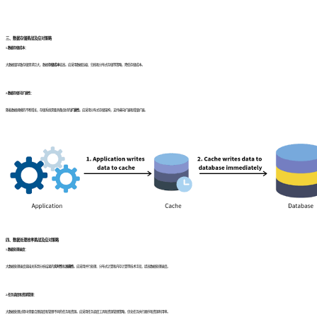
三、数据存储挑战及应对策略
1.数据存储成本：
大数据量导致存储需求巨大，数据
存储成本
较高。应采用数据压缩、归档和分布式存储等策略，降低存储成本。
2.数据存储可扩展性：
随着数据规模的不断增长，存储系统需要具备良好的
扩展性
。应采用分布式存储架构，支持横向扩展和增量扩展。
四、数据处理效率挑战及应对策略
1.数据处理速度：
大数据处理速度直接关系到分析结果的
实时性
和
准确性
。应采用并行处理、分布式计算和内存计算等技术手段，提高数据处理速度。
2.任务调度和资源管理：
大数据处理过程中需要合理调度和管理不同的任务和资源。应采用任务调度工具和资源管理策略，优化任务执行顺序和资源利用率。