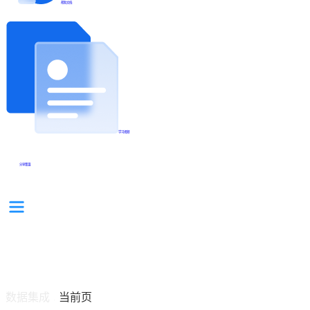
帮助文档
学习视频
分享集锦
数据集成
当前页
/