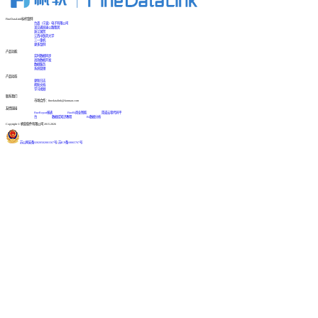
FineDataLink标杆案例
台晶（宁波）电子有限公司
某交通高速公路集团
浙江国贸
江西中医药大学
三一重机
更多案例
产品功能
实时数据同步
高效数据开发
数据服务
系统管理
产品动态
更新日志
帮助文档
学习视频
联系我们
市场合作：finedatalink@fanruan.com
友情链接
FineReport报表
FineBI商业智能
简道云零代码平
台
数据库知识教程
BI数据分析
Copyright © 帆软软件有限公司 2015-2026
苏公网安备32020502001567号
|
苏ICP备18065767号