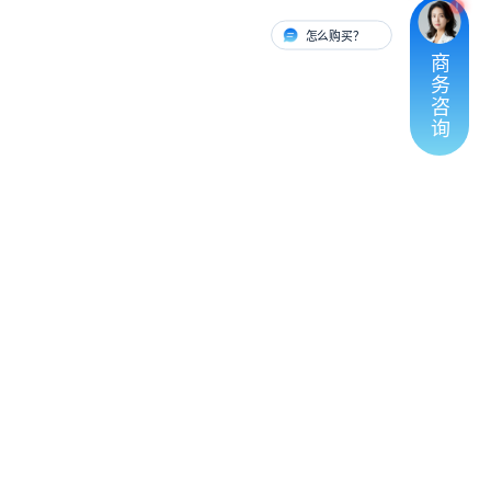
怎么购买？
有人对接
商
务
咨
询