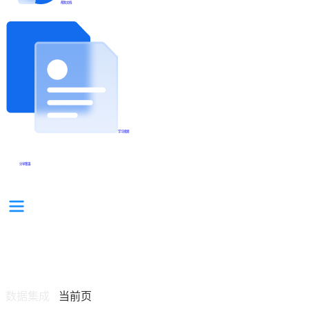
帮助文档
学习视频
分享集锦
数据集成
当前页
/