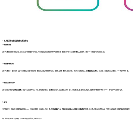
2. 解决多渠道和多设备数据来源的方法
2.1 数据整合平台
为了解决数据重复和冗余的问题，企业可以使用数据整合平台将来自不同渠道和设备的数据进行集中管理和整合。数据整合平台可以自动进行数据去重和合并，确保 CRM 数据库中的记录准确无误。
2.2 数据清洗和标准化
为了解决数据不一致的问题，企业可以对数据进行清洗和标准化。数据清洗包括去除数据中的错误、重复和无效项，数据标准化包括统一命名规范和数据格式。通过
数据清洗
和
标准化
，可以确保不同渠道和设备的数据在 CRM 系统中保持一致。
2.3 数据安全和隐私保护
为了保护客户数据的
安全性
和
隐私性
，企业可以采取多种措施。例如，加强数据的加密，限制数据访问权限，监控数据流动等。此外，企业还需要遵守相关的法律法规，如欧洲通用数据保护条例（GDPR）和中国个人信息保护法等。
3. 结论
对于企业而言，多渠道和多设备的数据来源给 CRM 数据对接带来了一定的挑战。然而，通过使用
数据整合平台
、
数据清洗
和
标准化
以及
数据安全
和
隐私保护
等方法，企业可以有效地应对这些挑战。只有将来自多渠道和多设备的数据整合和管理
好，企业才能充分利用客户数据，实现更好的客户关系管理，推动业务增长。