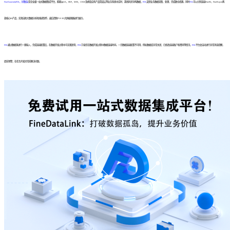
FineDataLink(FDL、好数连)
是企业级一站式数据集成平台，能够从OA、ERP、MES、CRM及帆软自有产品简道云等业务系统中实时、离线同步异构数据，
FDL
支撑业务数据采集、处理，完成数仓搭建。同时
FDL
可以分别连接FineBI、FineReport两
款核心BI产品，实现自助大数据分析和报表制作，最后借助FVS 3D大屏编辑器进行展示。
FDL
通过数据源进行一键接入，完成连接配置后，在数据开发过程中可无限复用，
FDL
节省您在数据开发过程中数据连接时间。一旦数据连接配置不可用，例如数据库异常关闭、已修改连接账户和密码等情况，
FDL
平台会自动进行异常消息提醒，
提前预警，在任务开发异常前解决问题。