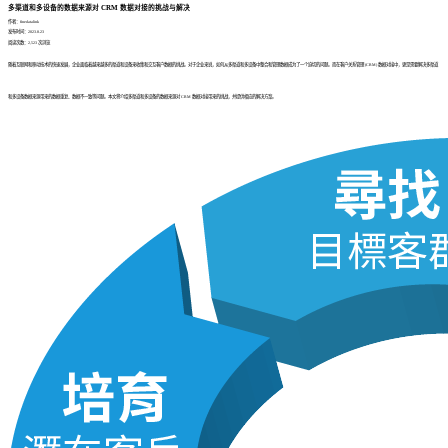
多渠道和多设备的数据来源对 CRM 数据对接的挑战与解决
作者：finedatalink
发布时间：2023.8.23
阅读次数：2,523 次浏览
随着互联网和移动技术的快速发展，企业面临着越来越多的渠道和设备来收集和交互客户数据的挑战。对于企业来说，如何从多渠道和多设备中整合和管理数据成为了一个迫切的问题。而在客户关系管理 (CRM) 数据对接中，更是需要解决多渠道
和多设备数据来源带来的数据重复、数据不一致等问题。本文将介绍多渠道和多设备的数据来源对 CRM 数据对接带来的挑战，并提供相应的解决方案。