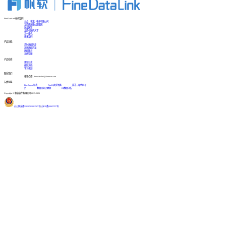
FineDataLink标杆案例
台晶（宁波）电子有限公司
某交通高速公路集团
浙江国贸
江西中医药大学
三一重机
更多案例
产品功能
实时数据同步
高效数据开发
数据服务
系统管理
产品动态
更新日志
帮助文档
学习视频
联系我们
市场合作：finedatalink@fanruan.com
友情链接
FineReport报表
FineBI商业智能
简道云零代码平
台
数据库知识教程
BI数据分析
Copyright © 帆软软件有限公司 2015-2026
苏公网安备32020502001567号
|
苏ICP备18065767号