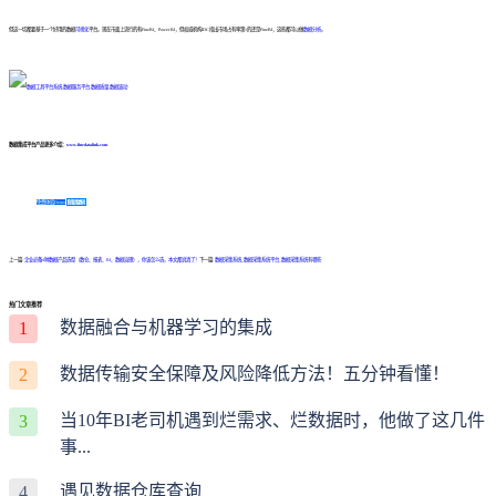
但这一切都要基于一个好用的数据
可视化
平台。现在市面上流行的有FineBI、Power BI，但权威机构IDC指出市场占有率第1的还是FineBI，这些都可以做
数据分析
。
数据集成平台产品更多介绍：
www.finedatalink.com
免费体验Demo
咨询方案
上一篇:
企业必备4种数据产品选型（数仓、报表、BI、数据治理），你该怎么选，本文都说清了！
下一篇:
数据采集系统_数据采集系统平台_数据采集系统有哪些
热门文章推荐
数据融合与机器学习的集成
1
数据传输安全保障及风险降低方法！五分钟看懂！
2
当10年BI老司机遇到烂需求、烂数据时，他做了这几件
3
事...
遇见数据仓库查询
4