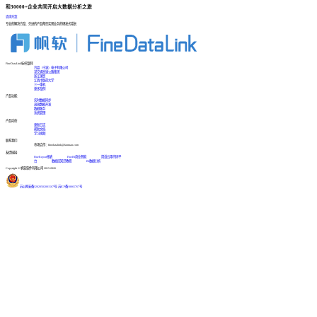
和30000+企业共同开启大数据分析之旅
咨询方案
专业的解决方案、先进的产品帮您实现业务的爆发式增长
FineDataLink标杆案例
台晶（宁波）电子有限公司
某交通高速公路集团
浙江国贸
江西中医药大学
三一重机
更多案例
产品功能
实时数据同步
高效数据开发
数据服务
系统管理
产品动态
更新日志
帮助文档
学习视频
联系我们
市场合作：finedatalink@fanruan.com
友情链接
FineReport报表
FineBI商业智能
简道云零代码平
台
数据库知识教程
BI数据分析
Copyright © 帆软软件有限公司 2015-2026
苏公网安备32020502001567号
|
苏ICP备18065767号