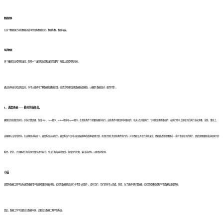
数据转移
在多个数据源之间的数据流转中是否有数据变化。数据条数，数据内容。
报表数据
多个报表包含相同的维度，在同一个维度的总量和维度明细两个方面比较相同的指标。
通过各种自动检查和监控，你可以很好地了解数据的健康状况。应提供常规检查和数据质量报告，以确保“数据良好，使用可靠”。
4、调度系统 —— 勤劳的操作员。
确保任务的稳定执行。许多计算逻辑，包括HQL、Java程序、python程序和spark程序，在某些条件下需要按顺序执行，这些条件可能是时间驱动的：每天3点开始执行；它可能是条件驱动的：在执行所有上游任务后执行当前步骤。当然，事实上，
这两种方法常常并存。在这种需求背景下，调度系统应运而生。调度系统不仅可以实现最基本的版本管理控制，而且控制任务是按条件执行的。对于数据工具平台系统来说，数据修改往往伴随着一系列下游任务的执行，因此需要级联筛选和执行的
能力。此外，还需要对任务的执行情况进行监控，找出任务的异常情况，包括执行失败、输出延迟等，以便及时处理。
小结
这四种数据工具平台系统是根据用户的感知强度来安排的。它们在数据建设/运行中不是“必要的”。没有它们，它们仍然可以完成。然而，为了更好地利用数据，它们是相辅相成和不可或缺的组成部分。
因此，数据工作不仅要关注数据本身，还要关注数据工具平台系统。