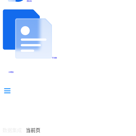
帮助文档
学习视频
分享集锦
数据集成
当前页
/