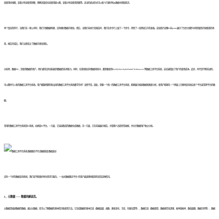
就使用折线图；查看分布就使用饼图；观察流量变化就使用漏斗图；查看分布就使用热图等。适当的表达形式可以使人们更好地从数据中获取知识。
举个真实的例子，当我们在一家公司时，我们只做数据构建，没有做好数据可视化。然后，当我们向执行官报告时，我们在命令行上敲了一下命令，得到了一张黑底白字的表格。这张照片就像F4向penny展示了生命大爆炸中用测量到月球距离的场
景。报告完成后，我们立即成立了数据可视化团队。
分析师，数据PM，是使用数据的用户，他们通常没有直接使用数据的技术能力。同时，在离线和实时数据场景中，都需要使用MySQL/hive/kylin/Druid/Clickhouse/es等数据工具平台系统，这无疑增加了用户的使用成本。此外，时代是不断前进的，
可以随时引入新的数据工具平台系统。用户都要把那些新出来的数据工具平台系统都学完吗？当然不是。因此，需要一个统一的数据工具平台系统，能够展示报表数据和图表分析，使用户能够在一个界面上方便地查询来自多个平台甚至跨平台的数
据。
常用的数据工具平台系统是BI系统，如帆软BI平台。一方面，它连接集成的数据仓库数据，另一方面，它在前端展示报告，为管理人员提供驾驶舱，并允许数据用户独立分析。
没有一个好的数据查询系统，我们就不能很好地为需求方服务。“一站式数据服务平台”的用户最直观地看到的就是这种情况。
2、元数据 —— 数据的解说员。
元数据是描述数据的数据。通过元数据，您可以了解数据的基本情况和使用方法。它包括数据的基本信息（数据层级、函数、建表语句、字段、存储位置等）、数据信息（数据类型、数据规范化逻辑、枚举值枚举、数值盒图、数据示例等）、数据