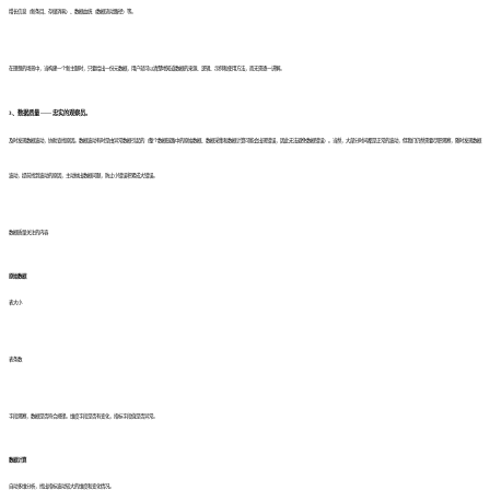
增长信息（新条目、存储消耗）、数据血统（数据流动路径）等。
在理想的场景中，当构建一个新主题时，只要给出一份元数据，用户就可以清楚地知道数据的来源、逻辑、示例和使用方法，而无需逐一讲解。
3、数据质量 —— 忠实的观察员。
及时发现数据波动，协助查找原因。数据波动有时是由异常数据引起的（整个数据链路中的原始数据、数据采集和数据计算可能会出现错误，因此无法避免数据错误）。当然，大部分时间都是正常的波动，但我们仍然需要尽职观察，随时发现数据
波动，提前找到波动的原因，主动抛出数据问题，防止小错误积累成大错误。
数据质量关注的内容
原始数据
表大小
表条数
字段观察，数据是否符合规律。维度字段是否有变化，指标字段值是否异常。
数据计算
自动多维分析，找出指标波动较大的维度和变化情况。