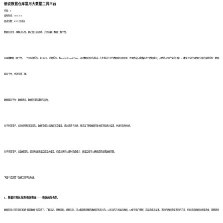
细说数据仓库常用大数据工具平台
作者：fr
发布时间：2023.10.8
阅读次数：4,765 次浏览
数据仓库是一种解决方案。要它真正实现时，还是依赖于数据工具平台。
有两种数据工具平台。一个是存储系统，如HDFS，计算系统，有hive/MR/spark/Flink，这是数据仓库的基础。在此基础上进行数据建设和使用（主要依靠自建集群进行数据建设，其他将在别的文章介绍）。本文讨论的是数据仓库的辅助系统：数据
服务平台，也就是第二种。
数据服务平台：数据建设，数据使用的辅助与后台。
对于外部用户，如分析师和项目团队，数据可视化/元数据非常重要。通过这两个系统，很容易了解数据的基本情况和统计结果，并进行各种分析。
对于内部用户，如数据团队，调度系统/质量监控至关重要。调度系统可以按时完成任务，质量监控可以确保提前发现数据问题。
下面介绍这四个数据工具平台系统。
1、数据可视化/报表/数据查询 —— 数据的服务员。
数据的意义是在我们能够“看到数据”的前提下，了解历史，观察现状，规划未来。可以看到和理解的数据是有意义的。以适当的方式展示数据，以便于用户理解，这反而绝非易事。不同的数据需要不同的方法，例如查看数据和使用表格；观察趋势