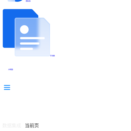
帮助文档
学习视频
分享集锦
数据集成
当前页
/