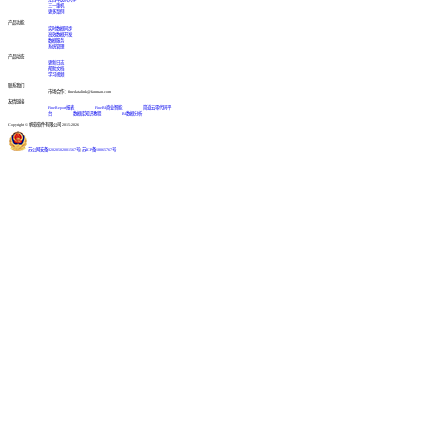
三一重机
更多案例
产品功能
实时数据同步
高效数据开发
数据服务
系统管理
产品动态
更新日志
帮助文档
学习视频
联系我们
市场合作：finedatalink@fanruan.com
友情链接
FineReport报表
FineBI商业智能
简道云零代码平
台
数据库知识教程
BI数据分析
Copyright © 帆软软件有限公司 2015-2026
苏公网安备32020502001567号
|
苏ICP备18065767号