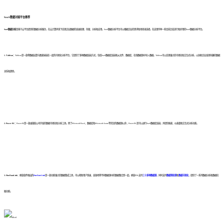
SaaS数据对接平台推荐
SaaS数据分析
是基于云平台提供的数据分析服务，在云计算环境下实现企业数据的高速处理、存储、分析和应用。
SaaS数据分析平台可以根据企业的需求和场景来选择。
在这里列举一些
目前比较流行和好用的SaaS数据分析平台。
1. Tableau：
Tableau是一款
将数据运算与图表嫁接在一起的
可视化分析平台，它提供了多种数据连接方式，包括
SaaS数据库连接和
从文件、数据库、在线数据源中导入数据。Tableau可以实现强大的可视化和交互式分析，以协助企业发现有趣的数据
关系和趋势。
2. Power BI：
Power BI是一款由微软公司开发的数据可视化和分析工具。
除了Microsoft Excel、数据库和Microsoft Azure等常见的数据源以外，Power BI 还可以进行SaaS数据库连接，
并提供报表、仪表盘和交互式分析功能。
3. FineDataLink
：帆软软件推出的
FineDateLink
是一款功能强大的数据集成工具，可以帮助用户快速、高效地将不同数据源中的数据整合到一起。帆软FDL
支持
三十多种数据源
，同时支持
数据预处理
和
数据可视化
，提供了一系列数据分析和数据挖
掘功能。