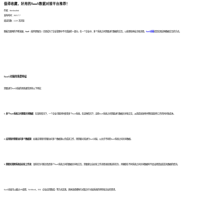
值得收藏，好用的SaaS数据对接平台推荐！
作者：finedatalink
发布时间：2023.7.7
阅读次数：2,225 次浏览
随着互联网的不断发展，
SaaS
（软件即服务）已经成为了企业管理中不可或缺的一部分。在一个企业中，多个系统之间需要进行数据的交互，以处理各种业务和流程。
SaaS对接
就是实现这种数据交互的方式。
SaaS对接的场景特征
需要进行SaaS对接的场景通常具有以下特征：
1. 多个SaaS系统之间需要共享数据
：在某些情况下，一个企业可能同时使用多个SaaS系统。在这种情况下，这些SaaS系统之间需要进行数据共享和交互，从而提高效率并降低重复性工作的时间和成本。
2. 应用程序需要访问多个数据源
：如果应用程序需要访问多个数据源以完成其工作，则需要对其进行SaaS对接，以允许不同的SaaS系统之间共享数据。
3. 需要实现跨系统自动化工作流
：某些任务可能涉及到多个SaaS系统之间的数据共享和交互，需要建立自动化工作流程来处理这些任务，并确保在不同系统之间共享数据时不会出现错误或丢失数据的情况。
SaaS对接可以通过API调用、Webhook、EAI（企业应用集成）等方式实现。具体选择哪种方式取决于对接系统的特性和企业的需求。