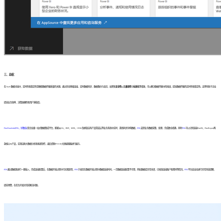
三、总结：
在 SaaS 数据对接中，实时性和稳定性是确保数据传输质量的关键。通过优化网络连接、实时数据同步、数据备份与容灾、加密和
安全性
以及
兼容性
与
标准化
等措施，可以解决数据传输中的挑战，提高数据传输的实时性和稳定性。这将有助于企业
提高业务效率、决策准确性和用户满意度。
FineDataLink(FDL、好数连)
是企业级一站式数据集成平台，能够从OA、ERP、MES、CRM及帆软自有产品简道云等业务系统中实时、离线同步异构数据，
FDL
支撑业务数据采集、处理，完成数仓搭建。同时
FDL
可以分别连接FineBI、FineReport两
款核心BI产品，实现自助大数据分析和报表制作，最后借助FVS 3D大屏编辑器进行展示。
FDL
通过数据源进行一键接入，完成连接配置后，在数据开发过程中可无限复用，
FDL
节省您在数据开发过程中数据连接时间。一旦数据连接配置不可用，例如数据库异常关闭、已修改连接账户和密码等情况，
FDL
平台会自动进行异常消息提醒，
提前预警，在任务开发异常前解决问题。