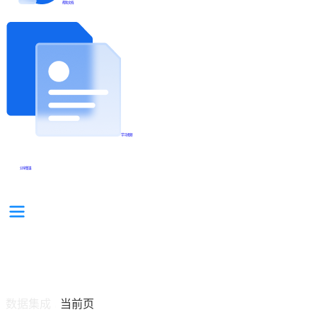
帮助文档
学习视频
分享集锦
数据集成
当前页
/