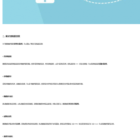
二、解决方案和最佳实践：
为了确保数据传输的
实时性
和
稳定性
，可以采取以下解决方案和最佳实践：
1. 优化网络连接：
确保稳定和高速的网络连接是实时数据传输的基础。使用可靠的网络供应商，并优化网络架构，以减少延迟和丢包率。使用云服务和 CDN（内容分发网络）可以提高网络连接的
质量
和
稳定性
。
2. 实时数据同步：
采用实时数据同步技术，如数据流式处理，可以减少数据传输的延迟。使用消息中间件和队列系统可以帮助解决异步传输过程中的延迟和顺序问题。
3. 数据备份与容灾：
建立数据备份和容灾机制，以防止数据丢失和系统故障。定期备份数据到本地或云端存储，并建立灾备节点，确保数据的
持久性
和
可恢复性
。
4. 加密和安全性：
确保数据在传输过程中的
安全性
，采用加密技术和身份验证机制，防止数据被未授权的用户访问或篡改。使用安全的传输协议（如 HTTPS）和合适的身份验证方式（如 OAuth）可以提高数据传输的安全性。
5. 兼容性与标准化：