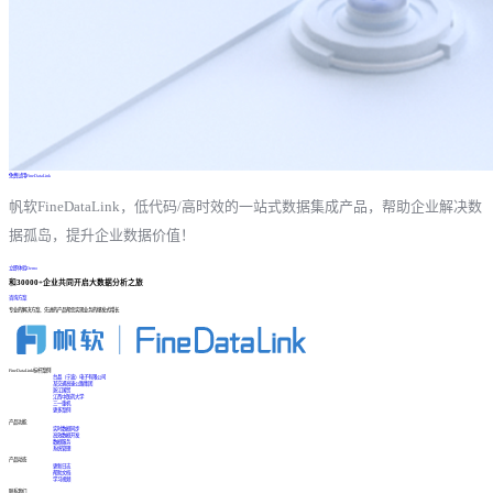
免费试用FineDataLink
帆软FineDataLink，低代码/高时效的一站式数据集成产品，帮助企业解决数
据孤岛，提升企业数据价值！
立即体验Demo
和30000+企业共同开启大数据分析之旅
咨询方案
专业的解决方案、先进的产品帮您实现业务的爆发式增长
FineDataLink标杆案例
台晶（宁波）电子有限公司
某交通高速公路集团
浙江国贸
江西中医药大学
三一重机
更多案例
产品功能
实时数据同步
高效数据开发
数据服务
系统管理
产品动态
更新日志
帮助文档
学习视频
联系我们