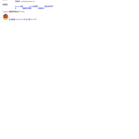
市场合作：finedatalink@fanruan.com
友情链接
FineReport报表
FineBI商业智能
简道云零代码平
台
数据库知识教程
BI数据分析
Copyright © 帆软软件有限公司 2015-2026
苏公网安备32020502001567号
|
苏ICP备18065767号