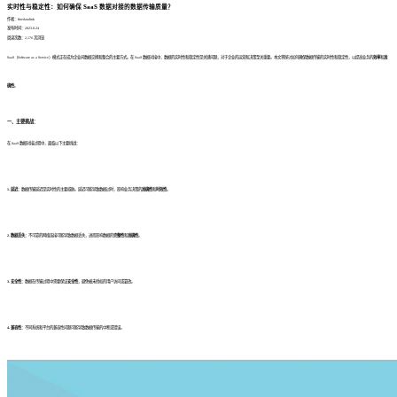
实时性与稳定性：如何确保 SaaS 数据对接的数据传输质量？
作者：finedatalink
发布时间：2023.8.24
阅读次数：2,176 次浏览
SaaS（Software as a Service）模式正在成为企业间数据交换和整合的主要方式。在 SaaS 数据对接中，数据的实时性和稳定性是关键问题，对于企业的运营和决策至关重要。本文将探讨如何确保数据传输的实时性和稳定性，以提高业务的
效率
和
准
确性
。
一、主要挑战：
在 SaaS 数据对接过程中，面临以下主要挑战：
1. 延迟：
数据传输延迟是实时性的主要威胁。延迟可能导致数据过时，影响业务决策的
准确性
和
时效性
。
2. 数据丢失：
不可靠的网络连接可能导致数据丢失，进而影响数据的
完整性
和
准确性
。
3. 安全性：
数据在传输过程中需要保证
安全性
，避免被未授权的用户访问或篡改。
4. 兼容性：
不同系统和平台的兼容性问题可能导致数据传输的中断或错误。