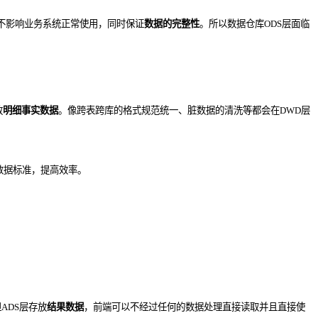
不影响业务系统正常使用，同时保证
数据的完整性
。所以数据仓库ODS层面临
放
明细事实数据
。
像跨表跨库的格式规范统一、脏数据的清洗等都会在DWD层
数据标准，提高效率。
ADS层存放
结果数据
，前端可以不经过任何的数据处理直接读取并且直接使