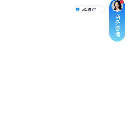
怎么购买？
有人对接
商
务
咨
询