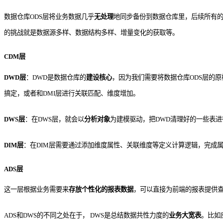
数据仓库ODS层将业务数据几乎
无处理
地同步备份到数据仓库里，后续所有
的挑战就是数据源多样、数据结构多样、增量变化的获取等。
CDM层
DWD层
：
DWD是数据仓库的
建设核心
，因为我们需要将数据仓库ODS层的
搞定，或者和DMI层进行关联匹配、维度增加。
DWS层
：
在DWS层，就会以
分析对象
为建模驱动，把DWD清理好的一些表
DIM层
：在
DIM层需要通过添加维度属性、关联维度等定义计算逻辑，完成
ADS层
这一层根据业务需要来
存放个性化的
报表数据
，可以直接为前端的报表提供
ADS和DWS的不同之处在于， DWS是总结数据共性力度的
业务大宽表
。比如