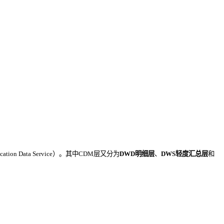
ication Data Service）。其中CDM层又分为
DWD明细层
、
DWS轻度汇总层
和