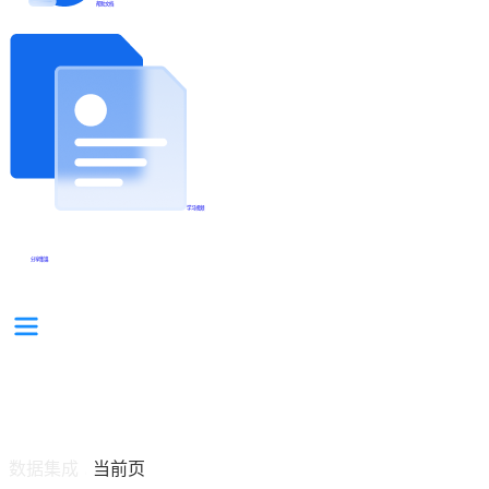
帮助文档
学习视频
分享集锦
数据集成
当前页
/