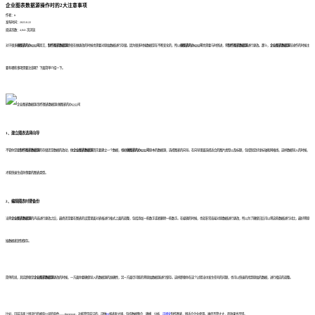
企业图表数据源操作时的2大注意事项
作者：fr
发布时间：2023.8.22
阅读次数：4,841 次浏览
对于很多
做图表的办公公司
而言，
制作图表数据源
即使在做更改的时候也需要对原始数据进行存储。因为很多时候数据是在不断变化的，所以
做图表的办公公司
也需要与时俱进，将
制作图表数据源
进行更改。那么，
企业图表数据源
在操作的时候主
要有哪些事项需要注意呢？下面简单介绍一下。
1、建立图表选择向导
不管你是要
制作图表数据源
的存储还是数据的改动，做
企业图表数据源
首先要建立一个数据，根据
做图表的办公公司
原本的数据源，选择图表的向导。在向导里面选择适合的图片类型以及标题，包括制定好坐标轴和网格线，这样数据导入的时候，
才能快速生成你想要的图表类型。
2、编辑图表时要备份
当将
企业图表数据源
的内容进行更改之后，最终还是要在图表的设置里面对表格进行格式上面的调整，包括添加一些数字或者删除一些数字。在编辑的时候，也就非常容易对原数据进行更改，所以为了确保日后可以将这些数据进行对比，最好将原
始数据表复制保存。
简单的说，其实即便是
企业图表数据源
更改的时候，一方面你要确保导入的数据源的准确性，另一方面尽可能的将原始数据源进行保存。这样即便你在这个过程当中发生任何的问题，也可以快速的找到原始的数据，进行相应的调整。
比如，目前市面上很流行的帆软公司的软件——finereport，功能算是前沿的，可做
BI
报表和大屏，包括数据整合、建模、分析、
可视化
制作图表，很适合企业使用。难度不算太大，而效果也不错。