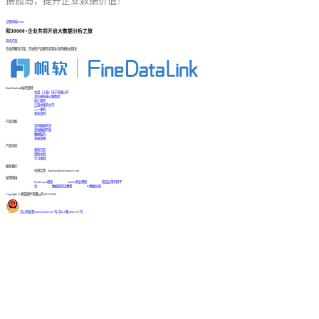
据孤岛，提升企业数据价值！
立即体验Demo
和30000+企业共同开启大数据分析之旅
咨询方案
专业的解决方案、先进的产品帮您实现业务的爆发式增长
FineDataLink标杆案例
台晶（宁波）电子有限公司
某交通高速公路集团
浙江国贸
江西中医药大学
三一重机
更多案例
产品功能
实时数据同步
高效数据开发
数据服务
系统管理
产品动态
更新日志
帮助文档
学习视频
联系我们
市场合作：finedatalink@fanruan.com
友情链接
FineReport报表
FineBI商业智能
简道云零代码平
台
数据库知识教程
BI数据分析
Copyright © 帆软软件有限公司 2015-2026
苏公网安备32020502001567号
|
苏ICP备18065767号