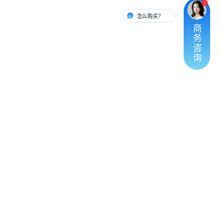
怎么购买？
有人对接
商
务
咨
询