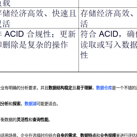
企业有明确的分析要求，并且
数据结构稳定
且
易于理解
，
数据仓库
是一个不错的
据分析
和
探索
，
数据湖
可能更适合。
平衡数据的
灵活性
和
查询性能
。
和适用场景。企业在选择时应结合
自身的需求
、
数据特点
和
业务规模
来进行评估