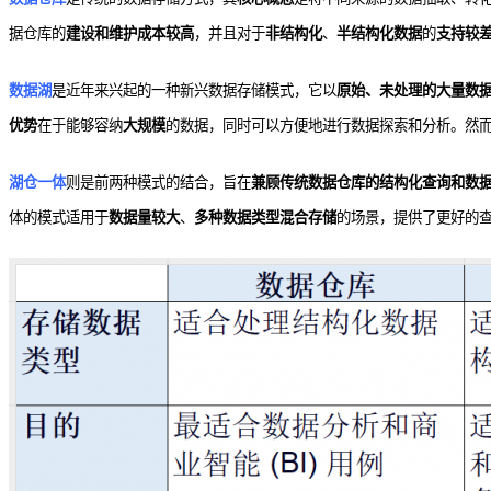
据仓库的
建设和维护成本较高
，并且对于
非结构化
、
半结构化数据
的
支持较
数据湖
是近年来兴起的一种新兴数据存储模式，它以
原始、未处理的大量数
优势
在于能够容纳
大规模
的数据，同时可以方便地进行数据探索和分析。然
湖仓一体
则是前两种模式的结合，旨在
兼顾传统数据仓库的结构化查询和数
体的模式适用于
数据量较大
、
多种数据类型混合存储
的场景，提供了更好的