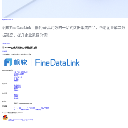
免费试用FineDataLink
帆软FineDataLink，低代码/高时效的一站式数据集成产品，帮助企业解决数
据孤岛，提升企业数据价值！
立即体验Demo
和30000+企业共同开启大数据分析之旅
咨询方案
专业的解决方案、先进的产品帮您实现业务的爆发式增长
FineDataLink标杆案例
台晶（宁波）电子有限公司
某交通高速公路集团
浙江国贸
江西中医药大学
三一重机
更多案例
产品功能
实时数据同步
高效数据开发
数据服务
系统管理
产品动态
更新日志
帮助文档
学习视频
联系我们
市场合作：finedatalink@fanruan.com
友情链接
FineReport报表
FineBI商业智能
简道云零代码平
台
数据库知识教程
BI数据分析
Copyright © 帆软软件有限公司 2015-2026
苏公网安备32020502001567号
|
苏ICP备18065767号