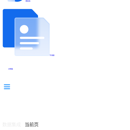
帮助文档
学习视频
分享集锦
数据集成
当前页
/