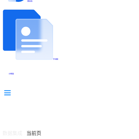
帮助文档
学习视频
分享集锦
数据集成
当前页
/