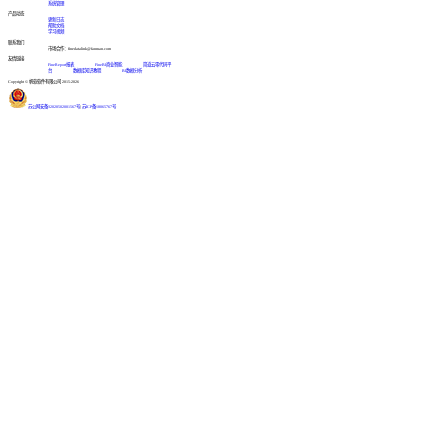
系统管理
产品动态
更新日志
帮助文档
学习视频
联系我们
市场合作：finedatalink@fanruan.com
友情链接
FineReport报表
FineBI商业智能
简道云零代码平
台
数据库知识教程
BI数据分析
Copyright © 帆软软件有限公司 2015-2026
苏公网安备32020502001567号
|
苏ICP备18065767号