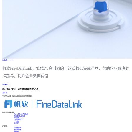
免费试用FineDataLink
帆软FineDataLink，低代码/高时效的一站式数据集成产品，帮助企业解决数
据孤岛，提升企业数据价值！
立即体验Demo
和30000+企业共同开启大数据分析之旅
咨询方案
专业的解决方案、先进的产品帮您实现业务的爆发式增长
FineDataLink标杆案例
台晶（宁波）电子有限公司
某交通高速公路集团
浙江国贸
江西中医药大学
三一重机
更多案例
产品功能
实时数据同步
高效数据开发
数据服务