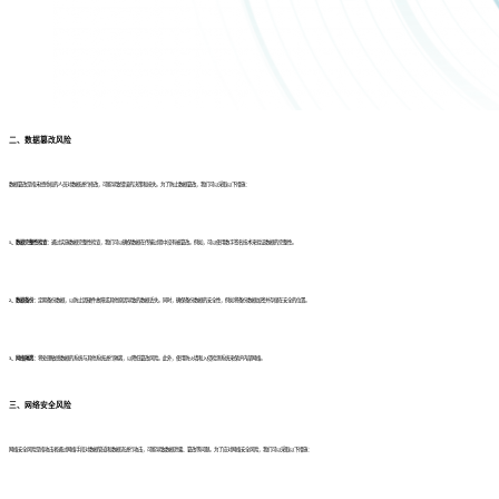
二、数据篡改风险
数据篡改是指未经授权的人员对数据进行修改，可能导致错误的决策和损失。为了防止数据篡改，我们可以采取以下措施：
1、数据完整性检查：
通过实施数据完整性检查，我们可以确保数据在传输过程中没有被篡改。例如，可以使用数字签名技术来验证数据的完整性。
2、数据备份：
定期备份数据，以防止因硬件故障或其他原因导致的数据丢失。同时，确保备份数据的安全性，例如将备份数据加密并存储在安全的位置。
3、网络隔离：
将处理敏感数据的系统与其他系统进行隔离，以降低篡改风险。此外，使用防火墙和入侵检测系统来保护内部网络。
三、网络安全风险
网络安全风险是指攻击者通过网络手段对数据管道和数据流进行攻击，可能导致数据泄露、篡改等问题。为了应对网络安全风险，我们可以采取以下措施：