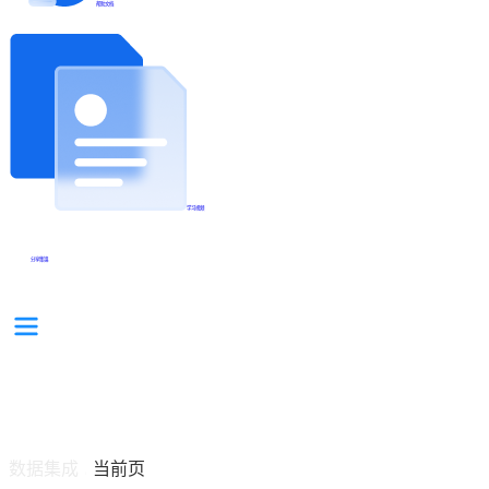
帮助文档
学习视频
分享集锦
数据集成
当前页
/