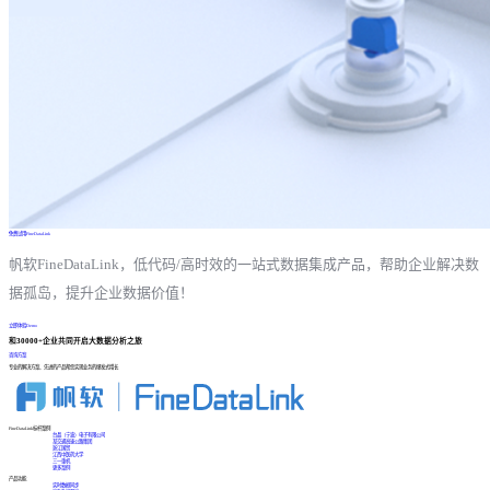
免费试用FineDataLink
帆软FineDataLink，低代码/高时效的一站式数据集成产品，帮助企业解决数
据孤岛，提升企业数据价值！
立即体验Demo
和30000+企业共同开启大数据分析之旅
咨询方案
专业的解决方案、先进的产品帮您实现业务的爆发式增长
FineDataLink标杆案例
台晶（宁波）电子有限公司
某交通高速公路集团
浙江国贸
江西中医药大学
三一重机
更多案例
产品功能
实时数据同步