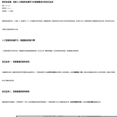
新科技浪潮：探索人工智能和机器学习在数据集成中的前沿应用
作者：finedatalink
发布时间：2023.8.11
阅读次数：1,156 次浏览
随着新科技浪潮的兴起，人工智能（AI）和机器学习（ML）正引领着数字化时代的创新。在数据集成领域，这两者的应用为企业带来了前所未有的机会和效益。本文将深入探讨人工智能和机器学习在数据集成中的前沿应用，揭示其如何为企业的
决策和业务发展带来新的巨大价值。
人工智能和机器学习：数据集成的新引擎
人工智能和机器学习作为新兴技术，在数据集成中扮演着越来越重要的角色。它们可以分析、理解和预测数据，为企业提供更深刻的洞察力，推动数据驱动决策和创新。
前沿应用一：智能数据匹配和清洗
在数据集成的过程中，数据的匹配和清洗常常是繁琐且容易出错的任务。人工智能和机器学习可以
自动识别
和
处理
数据中的重复项、缺失值和错误，从而提高
数据质量
和
一致性
。这种自动化的数据清洗过程可以节省时间和资源，让数据工作者能够
更专注于数据分析和决策。
前沿应用二：智能数据转换和映射
数据集成通常涉及将数据从一个系统转移到另一个系统，这涉及到数据格式和结构的转换和映射。人工智能和机器学习可以学习数据的模式和关系，
自动进行数据转换
和
映射
，从而实现更
快速
和
精确
的数据集成过程。