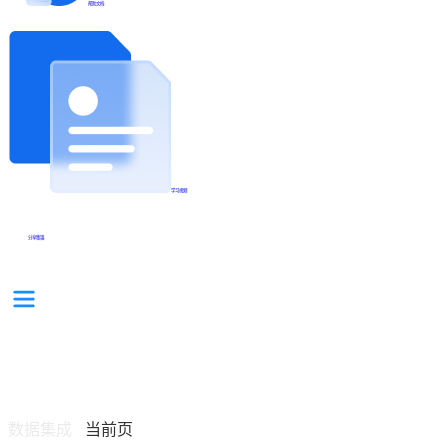
帮助文档
学习视频
分享集锦
数据集成
当前页
/