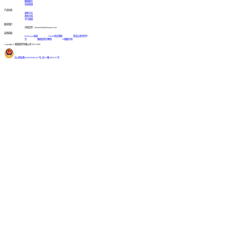
数据服务
系统管理
产品动态
更新日志
帮助文档
学习视频
联系我们
市场合作：finedatalink@fanruan.com
友情链接
FineReport报表
FineBI商业智能
简道云零代码平
台
数据库知识教程
BI数据分析
Copyright © 帆软软件有限公司 2015-2026
苏公网安备32020502001567号
|
苏ICP备18065767号