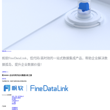
免费试用FineDataLink
帆软FineDataLink，低代码/高时效的一站式数据集成产品，帮助企业解决数
据孤岛，提升企业数据价值！
立即体验Demo
和30000+企业共同开启大数据分析之旅
咨询方案
专业的解决方案、先进的产品帮您实现业务的爆发式增长
FineDataLink标杆案例
台晶（宁波）电子有限公司
某交通高速公路集团
浙江国贸
江西中医药大学
三一重机
更多案例
产品功能
实时数据同步
高效数据开发