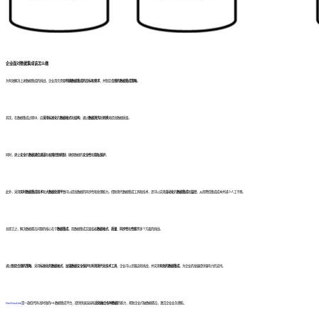
企业面对数据集成该怎么做
为有效解决上述数据集成的挑战，企业首先需要
明确数据集成的目标和需求
，并制定
合理的数据集成策略
。
其次，在数据集成过程中，应
采用标准化
的
数据格式
和
结构
，通过
数据清洗
和
转换
来提高数据质量。
同时，建立
安全
的
数据通信通道
和
权限控制机制
，确保数据的
安全性
和
隐私保护
。
此外，采用
实时数据集成技术
和
大数据处理平台
可以提高数据的同步性和处理能力。借助现代数据集成工具和技术，还可以实现
自动化
的
数据集成
和
监控
，从而降低集成成本并减少人工干预。
总而言之，解决数据孤岛问题的核心在于
数据集成
，而数据集成又面临着
数据格式
、
质量
、
同步性
和
性能
等多个方面的挑战。
通过
制定合理的策略
、采用
标准化的数据格式
、
加强数据安全保护
和
利用现代化技术工具
，企业可以克服这些挑战，并实现
有效的数据集成
，为企业的发展提供强有力的支持。
FineDataLink
是一款低代码/高时效的ETL数据集成平台，提供快速连接和
高效融合各种数据
的能力，帮助企业打破数据孤岛，激活企业业务潜能。