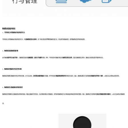
数据集成面临的挑战
1、 不同系统之间的数据格式和结构差异巨大
不同系统之间的数据格式和结构差异巨大，导致
数据集成复杂且耗时
。每个系统可能采用
不同
的数据存储方式、命名规范和数据类型，使得数据集成变得更具挑战性。
2、 数据集成面临数据质量问题
由于数据
来源不同
且
格式不统一
，数据集成容易导致
数据重复
、
缺失
和
不准确
等问题。同时，不同系统中的数据可能涉及
敏感信息的安全性
，因此在数据集成过程中，数据安全和隐私保护需要特别关注。
3、 数据集成的数据同步和实时性问题
数据集成需要解决数据同步和实时性的问题。对于企业来说，
及时获取准确的数据
非常重要，但不同系统的
数据更新频率和时间
可能存在差异。因此，数据集成解决方案需要确保
数据的实时性和一致性
，以满足企业决策和运营的需求。
4、 数据集成的大数据量和高性能的要求
数据集成还需要解决大数据量和高性能的挑战。随着大数据时代的到来，企业需要处理庞大的数据量，而传统的数据集成方法可能面临处理速度和性能的限制。因此，数据集成方案需要具备
强大的数据处理和存储能力
，以应对日益增长的数据挑
战。