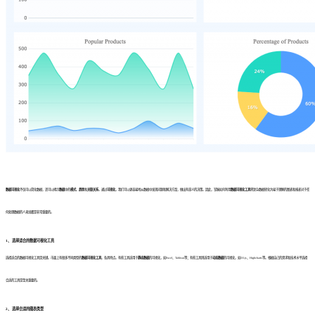
数据可视化
不仅可以简化数据，还可以揭示
数据
中的
模式
、
趋势
和
关联关系
。通过
可视化
，我们可以更容易地从数据中发现问题和解决方案，做出有意义的决策。因此，掌握如何利用
数据可视化工具
将复杂数据转化为易于理解的图表和报表对于任
何处理数据的人来说都是非常重要的。
1、 选择适合的数据可视化工具
选择适合的数据可视化工具是关键。市面上有很多不同类型的
数据可视化工具
，各具特点。有些工具适用于
静态数据
的可视化，如Excel、Tableau等；有些工具则适用于
动态数据
的可视化，如D3.js、Highcharts等。根据自己的需求和技术水平选择
合适的工具是至关重要的。
2、 选择合适的
图表类型