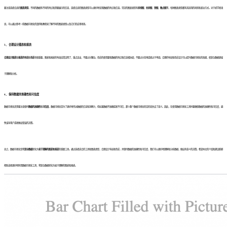
要注意选择合适的
图表类型
。不同的数据有不同的特点和需要展示的信息，选择合适的图表类型可以更好地呈现数据的特点和信息。常见的图表类型有
折线图
、
柱状图
、
饼图
、
散点图
等，每种图表类型都有其适用的场景和表达方式。对于初学者来
说，可以通过参考一些数据可视化的案例和教程来了解不同的图表类型以及它们的应用场景。
3、
合理设计图表和报表
合理设计图表
和
报表的布局
和
色彩
也很重要。图表和报表的布局应简洁明了，重点突出，不要过分繁杂。色彩的使用要和数据的特点和信息相协调，不要过分花哨或者过于单调。合理的布局和色彩设计可以提升数据可视化的效果，使复杂数据更易
于理解和分析。
4、 保持
数据的准确性
和
可信度
数据可视化还需要注意保持
数据的准确性
和
可信度
。数据可视化是为了更好地传达数据的信息和洞察力，但如果数据不准确或者不可信，那么整个数据可视化的目的就失去了意义。因此，在使用数据可视化工具时要确保数据的准确性和可信度，避
免误导用户或者做出错误的决策。
总之，数据可视化是将
复杂数据
转化为
易于理解的图表和报表
的重要工具。通过选择适合的工具和图表类型，合理设计布局和色彩，并保持数据的准确性和可信度，我们可以更好地理解和分析数据，做出有意义的决策。希望本文的介绍和建议能够
帮助读者更好地利用数据可视化工具，将复杂数据转化为易于理解的图表和报表。