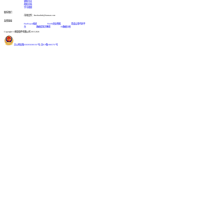
更新日志
帮助文档
学习视频
联系我们
市场合作：finedatalink@fanruan.com
友情链接
FineReport报表
FineBI商业智能
简道云零代码平
台
数据库知识教程
BI数据分析
Copyright © 帆软软件有限公司 2015-2026
苏公网安备32020502001567号
|
苏ICP备18065767号