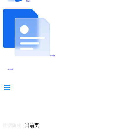
帮助文档
学习视频
分享集锦
数据集成
当前页
/