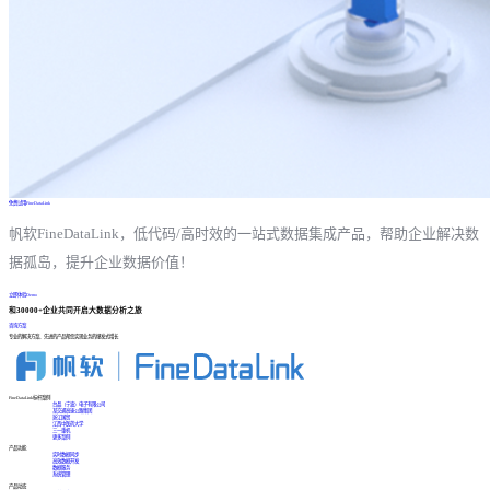
免费试用FineDataLink
帆软FineDataLink，低代码/高时效的一站式数据集成产品，帮助企业解决数
据孤岛，提升企业数据价值！
立即体验Demo
和30000+企业共同开启大数据分析之旅
咨询方案
专业的解决方案、先进的产品帮您实现业务的爆发式增长
FineDataLink标杆案例
台晶（宁波）电子有限公司
某交通高速公路集团
浙江国贸
江西中医药大学
三一重机
更多案例
产品功能
实时数据同步
高效数据开发
数据服务
系统管理
产品动态