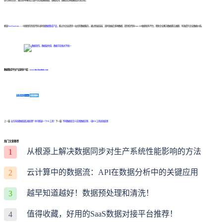
低代码的优势，通过简单拖拽交互即可实现数据抽取、数据清洗、数据到目标数据库的全过程。
帆软
FineDataLink
——中国领先的低代码/高时效
数据集成产品
，能过为企业提供一站式的数据服务，通过快速连接、高时效融合多种数据，提供低代码Data API敏捷发布平台，帮助企业解决数据孤岛难题，有效提升企业数据价值。
数据集成平台产品更多介绍：
www.finedatalink.com
免费体验Demo
咨询方案
上一篇:
业务系统数据混乱难处理？你可能缺一个ETL工具！
下一篇:
不同数据库怎么实现数据迁移，3款ETL工具高效处理
热门文章推荐
从根源上解决数据同步对生产系统性能影响的方法
1
云计算中的数据流：API在数据分析中的关键应用
2
越早知道越好！数据预处理和清洗！
3
值得收藏，好用的SaaS数据对接平台推荐！
4