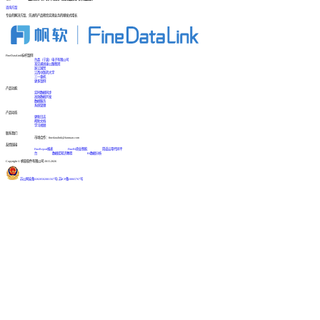
咨询方案
专业的解决方案、先进的产品帮您实现业务的爆发式增长
FineDataLink标杆案例
台晶（宁波）电子有限公司
某交通高速公路集团
浙江国贸
江西中医药大学
三一重机
更多案例
产品功能
实时数据同步
高效数据开发
数据服务
系统管理
产品动态
更新日志
帮助文档
学习视频
联系我们
市场合作：finedatalink@fanruan.com
友情链接
FineReport报表
FineBI商业智能
简道云零代码平
台
数据库知识教程
BI数据分析
Copyright © 帆软软件有限公司 2015-2026
苏公网安备32020502001567号
|
苏ICP备18065767号