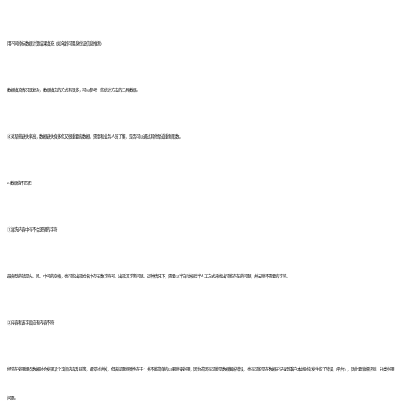
用不同指标数据计算结果填充（如年龄可用身份证信息推测）
数据填充情况很复杂，数据填充的方式有很多，可以参考一些统计方法的工具数据。
④对某些缺失率高，数据缺失值多但又很重要的数据，需要和业务人员了解，是否可以通过其他渠道重新取数。
2.数据值不匹配
①清洗内容中有不合逻辑的字符
最典型的就是头、尾、中间的空格，也可能出现姓名中存在数字符号、出现汉字等问题。这种情况下，需要以半自动校验半人工方式来找出可能存在的问题，并去除不需要的字符。
②内容和该字段应有内容不符
经常在处理埋点数据时会发现某个字段内容乱码等，通常过滤掉，但该问题特殊性在于：并不能简单的以删除来处理，因为成因有可能是数据解析错误，也有可能是在数据在记录到客户本地时就发生能了错误（平台），因此要详细识别、分类处理
问题。