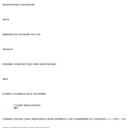
重复的记录用于检测业务规则问题，代表业务规则可能存在漏洞。
4.数据不合理
这类数据通常利用分箱、聚类、回归等方式发现离群值，然后进行人工处理。
5.数据字段格式不统一
整合多种来源数据时，往往存在数据字段格式不一致的情况，将其处理成一致的格式利于后期统一数据分析。
6.数据无用
由于主观因素影响，往往无法判断数据的价值，故若非必须，则不进行非需求数据清洗。
可以看到数据清洗的人力成本是比较高的，在真实场景中，数据情况往往会更错综复杂，如果不想经历上述基本的数据清洗手段，可以使用ETL工具来帮助简化数据处理流程，国内ETL产品中做的比较好的有FineDataLink（以下简称FDL）。FDL拥有