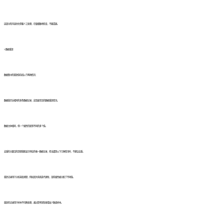
这部分的内容往往需要人工处理，尽量细致地检查，不要遗漏。
3.数据重复
数据集中的重复值包括以下两种情况：
数据值完全相同的多条数据记录，这是最常见的数据重复情况。
数据主体相同，但一个属性匹配到不同的多个值。
去重的主要目的是保留能显示特征的唯一数据记录，但当遇到以下几种情况时，不建议去重。
重复记录用于分析演变规律，例如因为系统迭代更新，某些属性被分配了不同值。
重复的记录用于样本不均衡处理，通过简单复制来增加少数类样本。