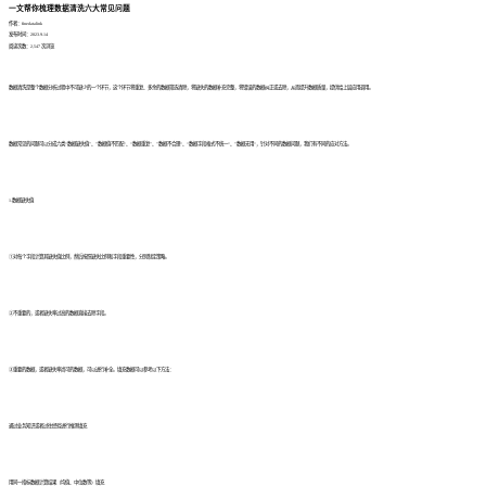
一文帮你梳理数据清洗六大常见问题
作者：finedatalink
发布时间：2023.9.14
阅读次数：2,547 次浏览
数据清洗是整个数据分析过程中不可缺少的一个环节，这个环节将重复、多余的数据筛选清除，将缺失的数据补充完整，将错误的数据纠正或去除，从而提升数据质量，提供给上层应用调用。
数据常见的问题可以分成六类“数据缺失值”、”数据值不匹配“、“数据重复”、”数据不合理“、“数据字段格式不统一“、”数据无用“，针对不同的数据问题，我们有不同的应对方法。
1.数据缺失值
①对每个字段计算其缺失值比例，然后按照缺失比例和字段重要性，分别制定策略。
②不重要的，或者缺失率过高的数据直接去除字段。
③重要的数据，或者缺失率尚可的数据，可以进行补全。填充数据可以参考以下方法：
通过业务知识或者过往经验进行推测填充
用同一指标数据计算结果（均值、中位数等）填充