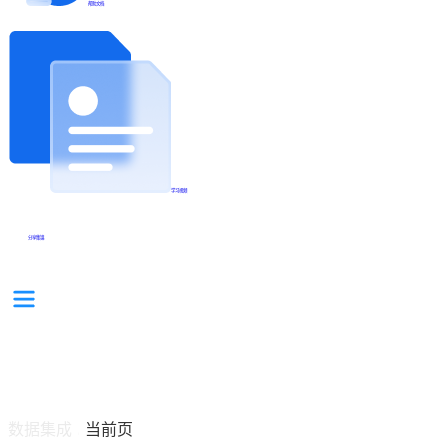
帮助文档
学习视频
分享集锦
数据集成
当前页
/