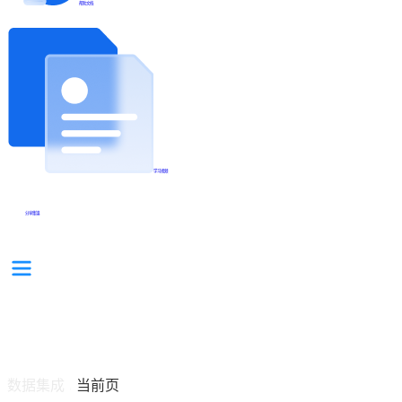
帮助文档
学习视频
分享集锦
数据集成
当前页
/