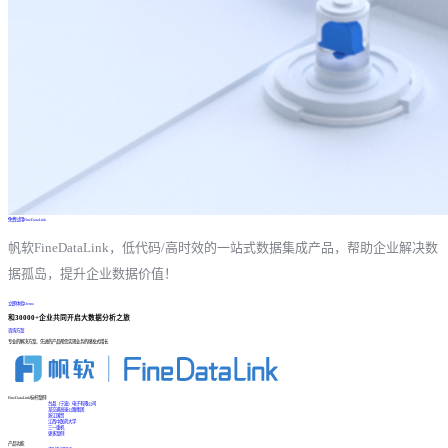
免费试用FineDataLink
帆软FineDataLink，低代码/高时效的一站式数据集成产品，帮助企业解决数
据孤岛，提升企业数据价值！
立即体验Demo
和30000+企业共同开启大数据分析之旅
咨询方案
专业的解决方案、先进的产品帮您实现业务的爆发式增长
FineDataLink标杆案例
台晶（宁波）电子有限公司
某交通高速公路集团
浙江国贸
江西中医药大学
三一重机
更多案例
产品功能