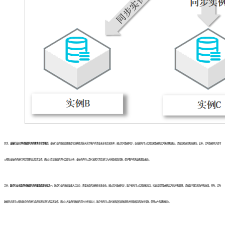
其次，
金融行业对实时数据同步的需求也非常强烈
。金融行业的数据处理速度和准确性直接关系到客户的资金安全和交易效率。通过实时数据同步，金融机构可以实现交易数据的实时处理和确认，提高交易速度和准确性。此外，实时数据同步还可
以帮助金融机构进行风险管理和反欺诈工作。通过对交易数据的实时监控和分析，金融机构可以及时发现异常交易行为并采取相应措施，保护客户的利益和资金安全。
另外，
医疗行业也是实时数据同步的重要应用领域之一
。医疗行业的数据量庞大且复杂，需要高度的准确性和安全性。通过实时数据同步，医疗机构可以实现患者病历、检查结果等数据的实时共享和管理，提高医疗服务的效率和质量。同时，实时
数据同步还可以帮助医疗机构进行疾病预测和流行病监测工作。通过对大量病例数据的实时分析和比对，医疗机构可以及时发现疫情爆发趋势并采取相应的防控措施，保障公众的健康安全。