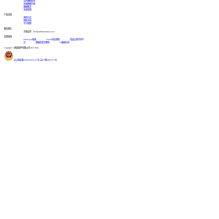
实时数据同步
高效数据开发
数据服务
系统管理
产品动态
更新日志
帮助文档
学习视频
联系我们
市场合作：finedatalink@fanruan.com
友情链接
FineReport报表
FineBI商业智能
简道云零代码平
台
数据库知识教程
BI数据分析
Copyright © 帆软软件有限公司 2015-2026
苏公网安备32020502001567号
|
苏ICP备18065767号