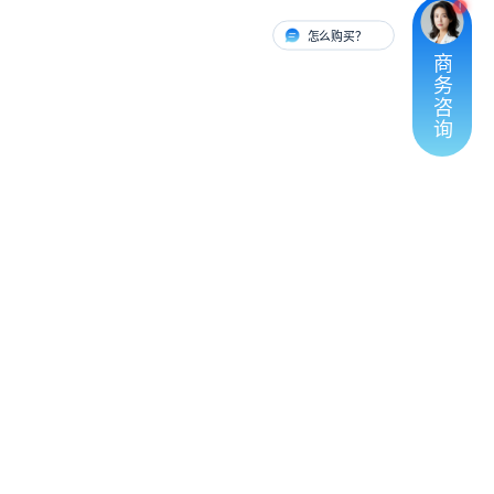
怎么购买？
有人对接
商
务
咨
询