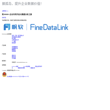
据孤岛，提升企业数据价值！
立即体验Demo
和30000+企业共同开启大数据分析之旅
咨询方案
专业的解决方案、先进的产品帮您实现业务的爆发式增长
FineDataLink标杆案例
台晶（宁波）电子有限公司
某交通高速公路集团
浙江国贸
江西中医药大学
三一重机
更多案例
产品功能
实时数据同步
高效数据开发
数据服务
系统管理
产品动态
更新日志
帮助文档
学习视频
联系我们
市场合作：finedatalink@fanruan.com
友情链接
FineReport报表
FineBI商业智能
简道云零代码平
台
数据库知识教程
BI数据分析
Copyright © 帆软软件有限公司 2015-2026
苏公网安备32020502001567号
|
苏ICP备18065767号