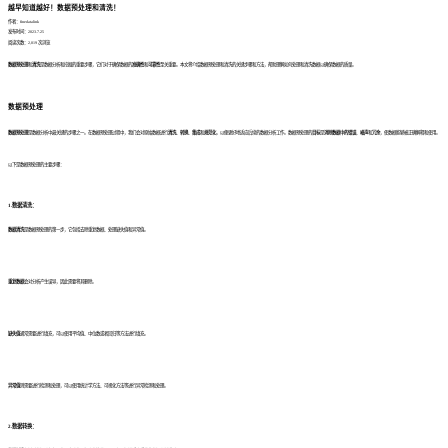
越早知道越好！数据预处理和清洗！
作者：finedatalink
发布时间：2023.7.25
阅读次数：2,019 次浏览
数据预处理
和
清洗
是数据分析和挖掘的重要步骤，它们对于确保数据的
准确性
和
可靠性
至关重要。本文将介绍数据预处理和清洗的关键步骤和方法，帮助理解如何处理和清洗数据以确保数据的质量。
数据预处理
数据预处理
是数据分析中最关键的步骤之一。在数据预处理过程中，我们会对原始数据进行
清洗
、
转换
、
集成
和
规范化
，以便更好地适应后续的数据分析工作。数据预处理的
目标
是
消除数据中的错误
、
噪声
和
冗余
，使数据能够被正确解释和使用。
以下是数据预处理的主要步骤：
1.数据清洗：
数据清洗
是数据预处理的第一步，它包括去除重复数据、处理缺失值和异常值。
重复数据
会对分析产生误导，因此需要将其删除。
缺失值
通常需要进行填充，可以使用平均值、中位数或者回归等方法进行填充。
异常值
则需要进行检测和处理，可以使用统计学方法、可视化方法等进行异常检测和处理。
2.数据转换：