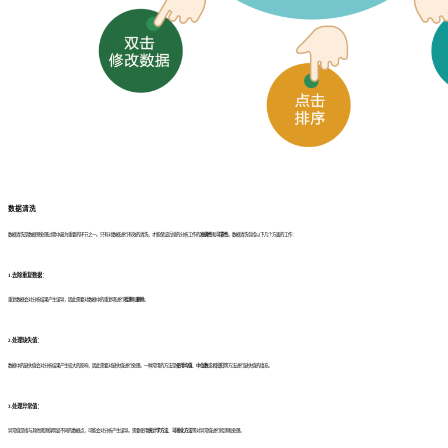
数据清洗
数据清洗是数据预处理过程中最为重要的环节之一。只有对数据进行有效的清洗，才能保证后续的分析工作的
准确性
和
可靠性
。数据清洗包括以下几个方面的工作：
1.去除重复数据：
重复数据会对分析结果产生误导，因此需要对数据中的重复项进行
检测
和
删除
。
2.处理缺失值：
数据中的缺失值会对分析结果产生较大的影响，因此需要对缺失值进行处理。一种常用的方法是
使用均值
、
中位数
或者
回归
等方法进行缺失值的填充。
3.处理异常值：
异常值是指与其他观测值明显不同的数据点，可能会对分析产生误导。需要使用
统计学方法
、
可视化方法
等对异常值进行检测和处理。