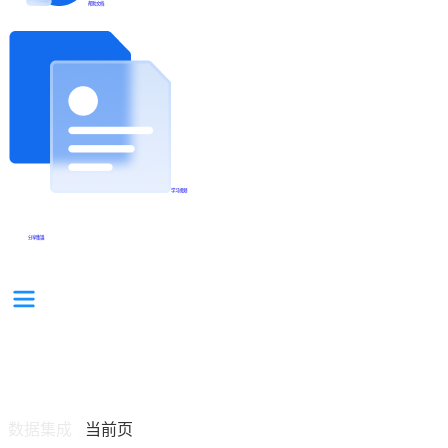
帮助文档
学习视频
分享集锦
数据集成
当前页
/