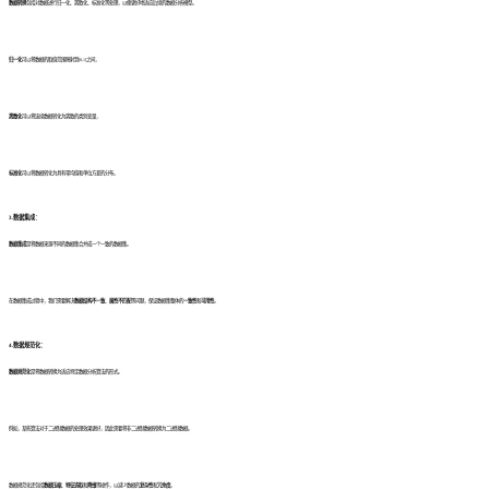
数据转换
包括对数据进行归一化、离散化、标准化等处理，以便更好地适应后续的数据分析模型。
归一化
可以将数据的取值范围映射到[0,1]之间，
离散化
可以将连续数据转化为离散的类别变量，
标准化
可以将数据转化为具有零均值和单位方差的分布。
3.数据集成：
数据集成
是将数据来源不同的数据集合并成一个一致的数据集。
在数据集成过程中，我们需要解决
数据结构不一致
、
属性不匹配
等问题，保证数据集整体的
一致性
和
可用性
。
4.数据规范化：
数据规范化
是将数据转换为适应特定数据分析算法的形式。
例如，某些算法对于二进制数据的处理效果更好，因此需要将非二进制数据转换为二进制数据。
数据规范化还包括
数据压缩
、
特征选取
和
降维
等操作，以减少数据的
复杂性
和
冗余度
。