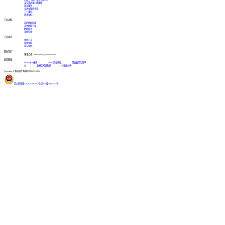
某交通高速公路集团
浙江国贸
江西中医药大学
三一重机
更多案例
产品功能
实时数据同步
高效数据开发
数据服务
系统管理
产品动态
更新日志
帮助文档
学习视频
联系我们
市场合作：finedatalink@fanruan.com
友情链接
FineReport报表
FineBI商业智能
简道云零代码平
台
数据库知识教程
BI数据分析
Copyright © 帆软软件有限公司 2015-2026
苏公网安备32020502001567号
|
苏ICP备18065767号