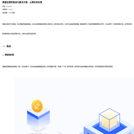
数据治理的挑战与解决方案：从理论到实践
作者：finedatalink
发布时间：2023.8.16
阅读次数：1,300 次浏览
随着信息技术的飞速发展，企业对数据的依赖越来越大。如何从海量的数据中提取有价值的信息，进而实现业务优化，已成为企业面临的重要课题。数据治理作为一种全新的数据管理和分析平台，为企业提供了一种有效的解决方案。本文将探讨数
据治理的挑战以及相应的解决方案，以期为企业提供有益的参考。
一、挑战
1、数据质量问题
数据质量是数据治理的基础。然而，在实际操作中，企业往往面临着数据质量问题。这包括数据不完整、不准确、不一致、重复等问题。这些问题不仅会影响数据分析的结果，还可能导致错误的决策和资源浪费。