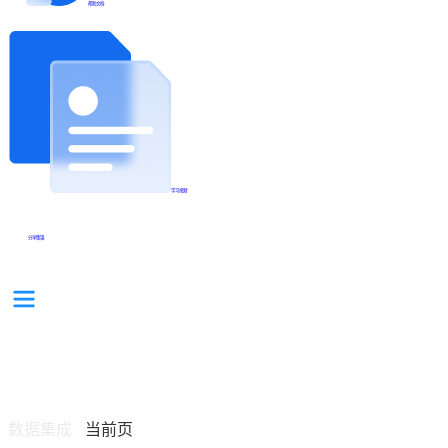
帮助文档
学习视频
分享集锦
数据集成
当前页
/