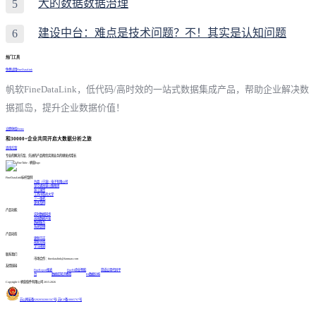
大的数据数据治理
5
建设中台：难点是技术问题？不！其实是认知问题
6
热门工具
免费试用FineDataLink
帆软FineDataLink，低代码/高时效的一站式数据集成产品，帮助企业解决数
据孤岛，提升企业数据价值！
立即体验Demo
和30000+企业共同开启大数据分析之旅
咨询方案
专业的解决方案、先进的产品帮您实现业务的爆发式增长
FineDataLink标杆案例
台晶（宁波）电子有限公司
某交通高速公路集团
浙江国贸
江西中医药大学
三一重机
更多案例
产品功能
实时数据同步
高效数据开发
数据服务
系统管理
产品动态
更新日志
帮助文档
学习视频
联系我们
市场合作：finedatalink@fanruan.com
友情链接
FineReport报表
FineBI商业智能
简道云零代码平
台
数据库知识教程
BI数据分析
Copyright © 帆软软件有限公司 2015-2026
苏公网安备32020502001567号
|
苏ICP备18065767号