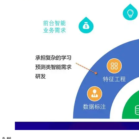
四、
结论