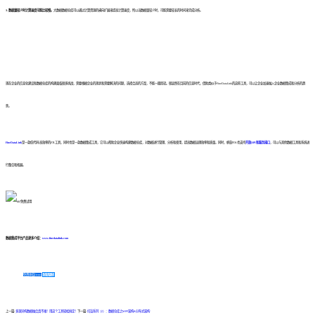
3. 数据量较少时
计算速度可能比较慢。
大数据数据仓库可以通过计算资源的横向扩展来提高计算速度，所以当数据量较少时，可能需要较长的时间来完成分析。
现在企业的信息化建设和数据仓库的构建面临很多挑战，需要根据企业的现状和需要解决的问题，选择合适的方案，不能一蹴而就。
很显然在目前的信息时代，借助类似于FineDataLink的这些工具，可以让企业加速融入企业数据集成和分析的趋
势。
FineDataLink
是一款低代码/高效率的ETL工具
，同时也是一款数据集成工具
，它可以帮助企业快速构建数据仓库，对数据进行管理、分析和使用，提高数据治理效率和质量。同时，帆软FDL也支持
开放API和服务接口
，可以与其他数据工具和系统进
行整合和拓展。
数据集成平台产品更多介绍：
www.finedatalink.com
免费体验Demo
咨询方案
上一篇:
多源异构数据融合真不难！用这个工具轻松搞定！
下一篇:
扫盲系列（2）：数据仓库之MPP架构&分布式架构