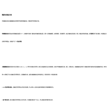
数据仓库建设方案
传统数据仓库和大数据数据仓库是两种不同类型的数据仓库，需要采用不同的建设方案。
传统数据仓库
通常是由关系型数据库组成的 MPP （大规模并行处理）集群来进行数据存储和运算
，采用一定的数据模型，如星型模型、雪花模型等，来设计数据仓库的结构
。但是，随着应用系统的发展，其
扩展性
受到了很大限制，并且随着业务
应用的不断增加，也逐渐产生了一些
热点问题
。
大数据数据仓库
通常采用分布式计算技术，如Hadoop、Spark等作为存储和计算引擎，使用工具或编程语言设计处理逻辑，实现对不同数据源的汇聚、清洗、计算和分析。大数据数据仓库
利用了大数据天然的扩展性来完成海量数据的存放，同时也
把SQL转换成了针对大数据计算引擎的任务，实现数据的分析。虽然大数据数据仓库具有很多优点，但是仍然存在一些挑战和问题：
1. SQL的支持率比较低。
大数据计算引擎有自己的语言和逻辑，所以有些SQL查询无法很好地转换成它们能够理解的任务。
2. 缺少事务支持。
因为大数据计算引擎本质上是分布式的，并且数据分散在多个节点上，所以很难实现完整的事务支持。