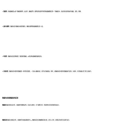
1. 集成的：
原始数据是从多个数据源获得，如文件、数据库等。要将这些来源不同的原始数据整合到一个数据库中，就必须对这些源进行抽取、清洗、转换。
2. 面向主题的：
数据仓库为数据分析提供服务，根据主题将原始数据集合在一起。
3. 时变性：
数据仓库会定期接受、集成新的数据，从而反映出数据的最新变化。
4. 非易失性：
数据仓库中
保存的数据是一系列历史快照，一旦进入数据仓库，就不允许被修改。同时，对数据仓库中保存的数据进行查询、分析时，也只能通过专门的工具进行。
数据仓库和数据库的区别
数据库
是面向事务设计的，主要操作是随机读写。在设计过程中，为了避免冗余，常采用符合范式的规范来设计。
数据仓库
是面向主题设计的，主要操作
为批量读取和写入
。
数据仓库
关注数据整合和分析，会引入冗余，采用反范式的方式进行设计。