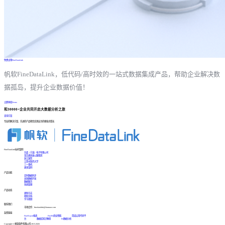
免费试用FineDataLink
帆软FineDataLink，低代码/高时效的一站式数据集成产品，帮助企业解决数
据孤岛，提升企业数据价值！
立即体验Demo
和30000+企业共同开启大数据分析之旅
咨询方案
专业的解决方案、先进的产品帮您实现业务的爆发式增长
FineDataLink标杆案例
台晶（宁波）电子有限公司
某交通高速公路集团
浙江国贸
江西中医药大学
三一重机
更多案例
产品功能
实时数据同步
高效数据开发
数据服务
系统管理
产品动态
更新日志
帮助文档
学习视频
联系我们
市场合作：finedatalink@fanruan.com
友情链接
FineReport报表
FineBI商业智能
简道云零代码平
台
数据库知识教程
BI数据分析
Copyright © 帆软软件有限公司 2015-2026