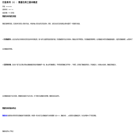
扫盲系列（1）：数据仓库之基本概述
作者：finedatalink
发布时间：2023.7.26
阅读次数：995 次浏览
数据仓库的诞生原因
随着互联网的普及，信息技术已经深入到各行各业，并逐步融入到企业的日常运营中。
然而，当前企业在信息化建设过程中遇到了一些困境与挑战。
1. 历史数据积存
。
过去企业的业务系统往往是在较长时间内建设的，很少进行大面积的改造或者升级，历史数据留存在业务系统中。
随着业务的不断增长，
历史数据使用频率低
，业务数据库中的历史数据越来越多，大量历史数据
堆积，
从而影响了
业务数据库的性能。
2. 信息系统分散
。
企业
各个部门自己建立的独立数据抽取系统会导致数据不一致，
难以进行数据整合，不同系统的数据口径不统一、不规范
。这导致了
数据结构复杂，开发难度大，分析难以标准化，数据应用难度大。
业务数据库面向于业务系统，而
数据仓库面向于业务分析
。为了满足企业数据分析需要，数据仓库应运而生。
数据仓库的基本特点
数据仓库
主要用来对寄存的历史数据进行
存储和管理
，并使用一些分析方法对数据进行分析和整理
（如OLAP、数据分析）
，从而提供大量数据支持，为企业构建BI打下坚实基础。
数据仓库有以下特点：