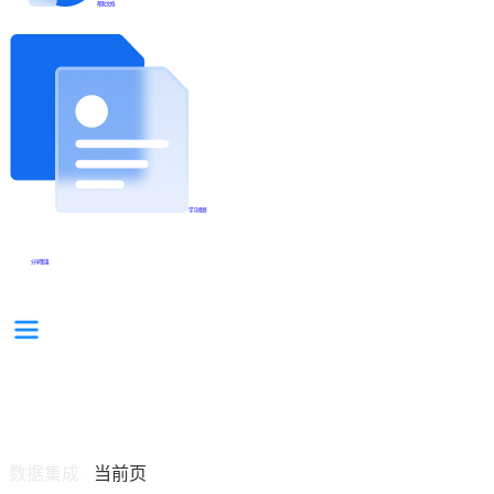
帮助文档
学习视频
分享集锦
数据集成
当前页
/