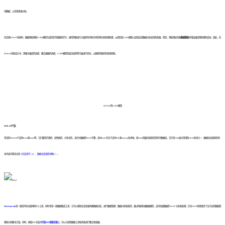
询数据，以实现多维分析。
在实现MOLAP系统时，数据预处理和CUBE模型生成是非常重要的环节，通常需要进行大量的时间和空间的预分析和预处理，从而形成CUBE模型以提高后续数据分析查询的效果。但是，预处理会导致
数据膨胀
并增加维度预处理的成本。因此，在
MOLAP系统设计中，需要对维度的选择、聚合函数的选择、CUBE模型的层次结构等方面进行优化，以便获得更好的系统性能。
MOLAP的CUBE模型
MOLAP产品
常见的MOLAP产品有Kylin和Druid等，它们都是开源的、高性能的、分布式的、支持大数据的OLAP引擎。其中Kylin专注于支持SQL和Hadoop技术栈，而Druid则面向更多的是时空数据库。它们是ADS层中常用的OLAP技术之一
（数据仓库架构的有
关内容可参见文章《
扫盲系列（3）：数据仓库架构详解
》）
。
FineDataLink
是一款低代码/高效率的ETL工具，同时也是一款数据集成工具，它可以帮助企业快速构建数据仓库，进行数据管理、数据分析和使用，通过
构建多维数据模型，支持海量数据的 OLAP 分析和处理，针对OLAP场景提供了全方位的数据管
理和分析解决方案
。同时，帆软FDL也支持
开放API和服务接口
，可以与其他数据工具和系统进行整合和拓展。