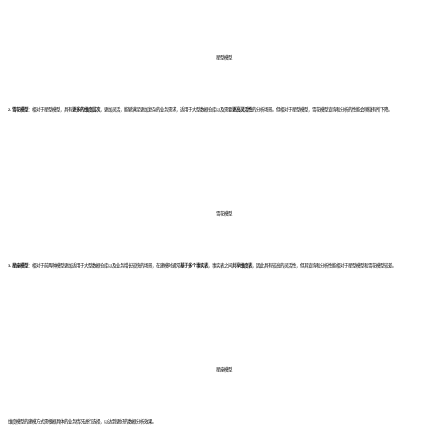
星型模型
2. 雪花模型
：相对于星型模型，具有
更多的维度层次
，更加灵活，能够满足更加复杂的业务需求，适用于大型数据仓库以及需要
更高灵活性
的分析场景。但相对于星型模型，雪花模型查询和分析的性能会稍微有所下降。
雪花模型
3. 星座模型
：相对于前两种模型更加适用于大型数据仓库以及业务增长较快的场景，在建模时通常
基于多个事实表
，事实表之间
共享维度表
，因此具有较高的灵活性，但其查询和分析性能相对于星型模型和雪花模型较差。
星座模型
维度模型的建模方式需根据具体的业务情况进行选择，以达到更好的数据分析效果。