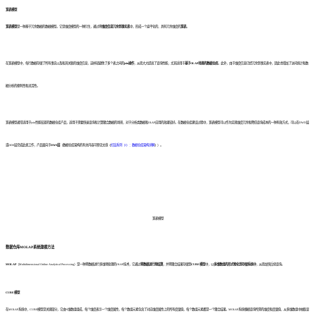
宽表模型
宽表模型
是一种基于冗余数据的数据模型。它是维度模型的一种衍生，通过将
维度信息冗余到事实表
中，形成一个扁平化的、具有冗余维度的
宽表
。
在宽表模型中，每行数据存储了所有事实以及和其关联的维度信息，这样就避免了多个表之间的
join操作
，从而大大提高了查询性能
，尤其适用于
基于OLAP场景的数据仓库
。此外，由于维度信息已经冗余到事实表中，因此也增加了访问统计和
数
据
分析的便利性和灵活性。
宽表模型通常适用于join性能较差的数据仓库产品，适用于需要快速查询和计算聚合数据的场景，对于分析类数据和OLAP应用的效果较好。在数据仓库建设过程中，宽表模型可以作为实现维度冗余和降低查询成本的一种有效方式，可以在DWD层
或DDS层完成此类工作，产品面向于
DWS层
（数据仓库架构的有关内容可参见文章《
扫盲系列（3）：数据仓库架构详解
》）
。
宽表模型
数据仓库MOLAP系统建模方法
MOLAP
（Multidimensional Online Analytical Processing）是一种将数据进行多维预处理的OLAP技术，它通过
将数据进行预结算
，并将聚合结果存储到
CUBE模型
中，以
多维数组的形式物
化到存储系统中
，从而加快后续查询。
CUBE模型
在MOLAP系统中，CUBE模型是关键部分，它由N维数组组成，每个维度表示一个维度属性，每个数组元素包含了对应维度属性上的所有度量值，每个数组元素都是一个聚合结果。MOLAP系统根据查询所需的维度和度量值，从多维数组中抽取查