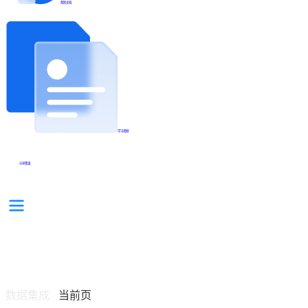
帮助文档
学习视频
分享集锦
数据集成
当前页
/