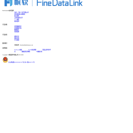
FineDataLink标杆案例
台晶（宁波）电子有限公司
某交通高速公路集团
浙江国贸
江西中医药大学
三一重机
更多案例
产品功能
实时数据同步
高效数据开发
数据服务
系统管理
产品动态
更新日志
帮助文档
学习视频
联系我们
市场合作：finedatalink@fanruan.com
友情链接
FineReport报表
FineBI商业智能
简道云零代码平
台
数据库知识教程
BI数据分析
Copyright © 帆软软件有限公司 2015-2026
苏公网安备32020502001567号
|
苏ICP备18065767号