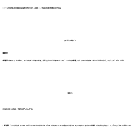
ROLAP系统的建模过程需要根据实际业务需求进行设计，以确保ROLAP系统能够达到预期数据分析的目的。
典型的数仓建模方法
维度模型
维度模型
是数据仓库常用的建模方式，通过将数据分为事实表和维度表，并将维度表用于对事实表进行分类与聚合，从而实现
多维分析
，帮助用户更好地理解数据。
维度是对事实的一种组织，一般包含分类、时间、地域等。
维度分析
而在实际实现维度模型时，常用的建模方式有以下三种：
1. 星型模型
：优点是结构简单，容易理解，同时查询和分析性能有较好的表现，适用于小型数据仓库以及查询频率较高的分析场景。缺点是
标准的星型模型
只有
一层维度
，对数据的粒度比较固定，不太适用于灵活性要求较高的业务需求。