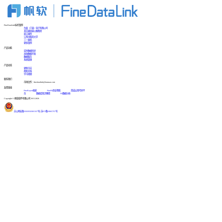
FineDataLink标杆案例
台晶（宁波）电子有限公司
某交通高速公路集团
浙江国贸
江西中医药大学
三一重机
更多案例
产品功能
实时数据同步
高效数据开发
数据服务
系统管理
产品动态
更新日志
帮助文档
学习视频
联系我们
市场合作：finedatalink@fanruan.com
友情链接
FineReport报表
FineBI商业智能
简道云零代码平
台
数据库知识教程
BI数据分析
Copyright © 帆软软件有限公司 2015-2026
苏公网安备32020502001567号
|
苏ICP备18065767号