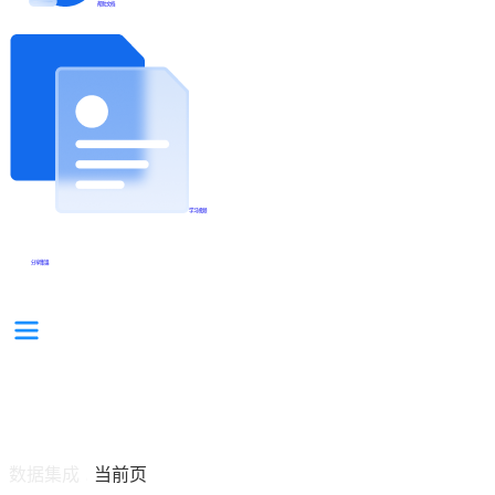
帮助文档
学习视频
分享集锦
数据集成
当前页
/