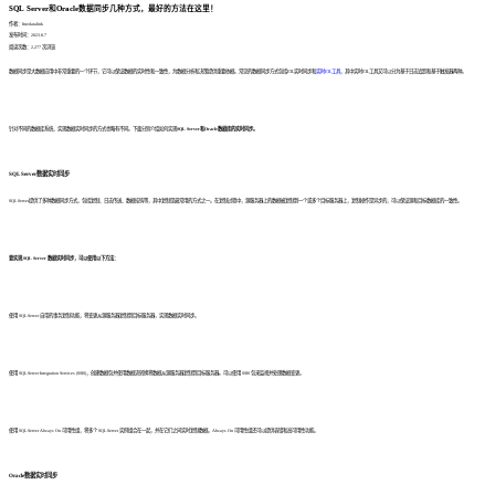
SQL Server和Oracle数据同步几种方式，最好的方法在这里！
作者：finedatalink
发布时间：2023.8.7
阅读次数：2,277 次浏览
数据同步是大数据应用中非常重要的一个环节，它可以保证数据的实时性和一致性，为数据分析和决策提供重要依据。常见的数据同步方式包括ETL实时同步和
实时ETL工具
，其中实时ETL工具又可以分为基于日志追踪和基于触发器两种。
针对不同的数据库系统，实现数据实时同步的方式也略有不同。下面分别介绍如何实现
SQL Server和Oracle数据库的实时同步。
SQL Server数据实时同步
SQL Server提供了多种数据同步方式，包括复制、日志传送、数据挂钩等，其中复制是最常用的方式之一。在复制过程中，源服务器上的数据被复制到一个或多个目标服务器上，复制操作是异步的，可以保证源和目标数据库的一致性。
要实现 SQL Server 数据实时同步，可以使用以下方法：
使用 SQL Server 自带的事务复制功能，将变更从源服务器复制到目标服务器，实现数据实时同步。
使用 SQL Server Integration Services (SSIS)，创建数据包并使用数据流转换将数据从源服务器复制到目标服务器。可以使用 SSIS 包来监视并处理数据变更。
使用 SQL Server Always On 可用性组，将多个 SQL Server 实例组合在一起，并在它们之间实时复制数据。Always On 可用性组还可以提供容错和高可用性功能。
Oracle数据实时同步