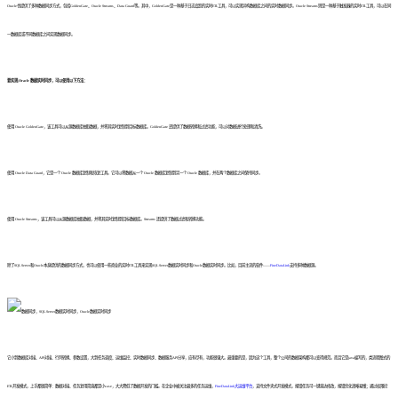
Oracle也提供了多种数据同步方式，包括GoldenGate、Oracle Streams、Data Guard等。其中，GoldenGate是一种基于日志追踪的实时ETL工具，可以实现异构数据库之间的实时数据同步。Oracle Streams则是一种基于触发器的实时ETL工具，可以在同
一数据库或不同数据库之间实现数据同步。
要实现 Oracle 数据实时同步，可以使用以下方法：
使用 Oracle GoldenGate，该工具可以从源数据库抽取数据，并将其实时复制到目标数据库。GoldenGate 还提供了数据转换和过滤功能，可以对数据进行处理和清洗。
使用 Oracle Data Guard，它是一个 Oracle 数据库复制和恢复工具。它可以将数据从一个 Oracle 数据库复制到另一个 Oracle 数据库，并在两个数据库之间保持同步。
使用 Oracle Streams，该工具可以从源数据库抽取数据，并将其实时复制到目标数据库。Streams 还提供了数据过滤和转换功能。
除了SQL Server和Oracle本身提供的数据同步方式，也可以使用一些商业的实时ETL工具来实现SQL Server数据实时同步和Oracle数据实时同步。比如，目前主流的软件——
FineDataLink
支持多种数据源。
它小到数据库对接、API对接、行列转换、参数设置，大到任务调度、运维监控、实时数据同步、数据服务API分享，应有尽有，功能很强大。最重要的是，因为这个工具，整个公司的数据架构都可以变得规范。而且它是java编写的，类流程图式的
ETL开发模式，上手都很简单：数据对接、任务复用简直都是小case，大大降低了数据开发的门槛。在企业中被关注最多的任务运维，
FineDataLink大运维平台
，支持文件夹式开发模式，报错任务可一键直达修改，报错优化清晰易懂；通过权限控