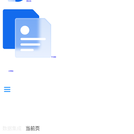
帮助文档
学习视频
分享集锦
数据集成
当前页
/