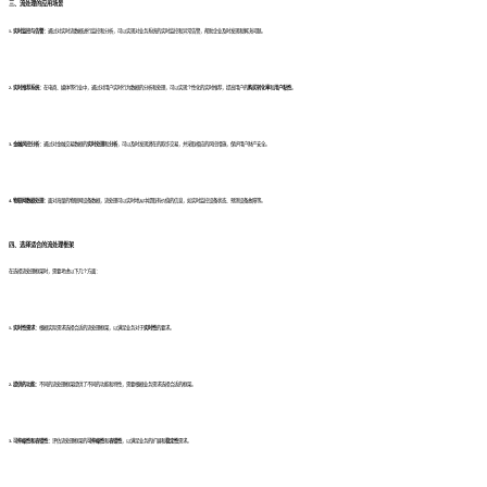
三、流处理的应用场景
1. 实时监控与告警：
通过对实时流数据进行监控和分析，可以实现对业务系统的实时监控和异常告警，帮助企业及时发现和解决问题。
2. 实时推荐系统：
在电商、媒体等行业中，通过对用户实时行为数据的分析和处理，可以实现个性化的实时推荐，提高用户的
购买转化率
和
用户粘性
。
3. 金融风控分析：
通过对金融交易数据的
实时处理
和
分析
，可以及时发现潜在的欺诈交易，并采取相应的风控措施，保护用户财产安全。
4. 物联网数据处理：
面对海量的物联网设备数据，流处理可以实时地从中提取有价值的信息，如实时监控设备状态、预测设备故障等。
四、选择适合的流处理框架
在选择流处理框架时，需要考虑以下几个方面：
1. 实时性需求：
根据实际需求选择合适的流处理框架，以满足业务对于
实时性
的要求。
2. 提供的功能：
不同的流处理框架提供了不同的功能和特性，需要根据业务需求选择合适的框架。
3. 可伸缩性和容错性：
评估流处理框架的
可伸缩性
和
容错性
，以满足业务的扩展和
稳定性
需求。