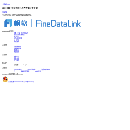
立即体验Demo
和30000+企业共同开启大数据分析之旅
咨询方案
专业的解决方案、先进的产品帮您实现业务的爆发式增长
FineDataLink标杆案例
台晶（宁波）电子有限公司
某交通高速公路集团
浙江国贸
江西中医药大学
三一重机
更多案例
产品功能
实时数据同步
高效数据开发
数据服务
系统管理
产品动态
更新日志
帮助文档
学习视频
联系我们
市场合作：finedatalink@fanruan.com
友情链接
FineReport报表
FineBI商业智能
简道云零代码平
台
数据库知识教程
BI数据分析
Copyright © 帆软软件有限公司 2015-2026
苏公网安备32020502001567号
|
苏ICP备18065767号