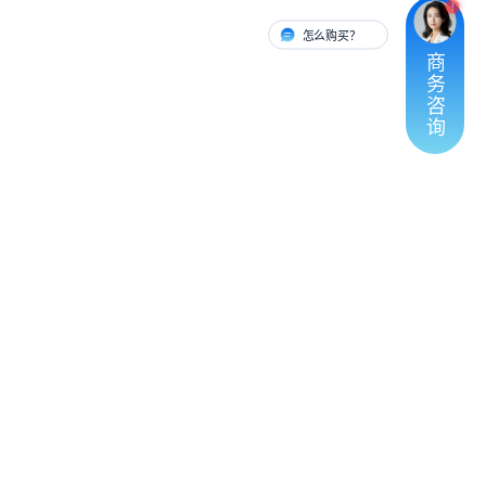
怎么购买？
有人对接
商
务
咨
询