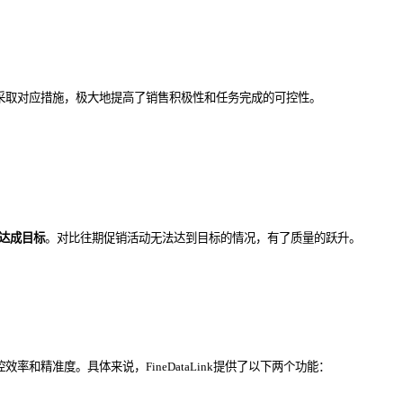
度并采取对应措施，极大地提高了销售积极性和任务完成的可控性。
达成目标
。
对比往期促销活动无法达到目标的情况，有了
质量的跃升
。
和精准度。具体来说，FineDataLink提供了以下两个功能：