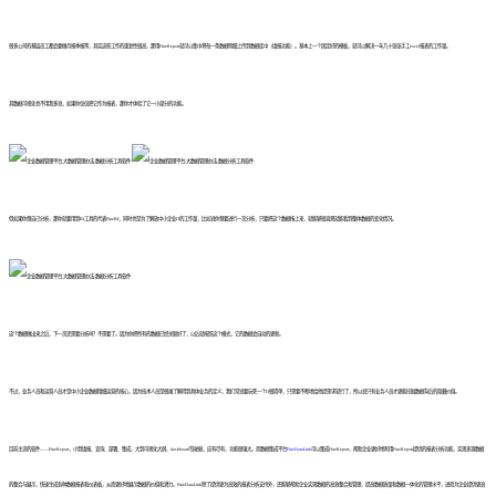
很多公司的基层员工都会要做月报季报等，其实这些工作的重复性很高，那用FineReport就可以集中将每一条数据明细上传到数据库中（填报功能）。基本上一个固定好的模板，就可以解决一年几十张张手工excel报表的工作量。
其数据可视化也不用我多说，如果你仅仅把它作为报表，那你才体验了它一小部分的功能。
但如果你想自己分析，那你就要用到BI工具的代表FineBI，同时也是为了解放中小企业IT的工作量，比如说你想要进行一次分析，只要把这个数据拖上来，就能够很直观就能看到整体数据的变化情况。
这个数据做出来之后，下一次还需要分析吗？不需要了。因为你把所有的数据已经关联好了，以后就按照这个模式，它的数据会自动的更新。
不过，业务人员和运营人员才是中小企业数据精细运营的核心，因为技术人员是很难了解得到具体业务的定义，我们常说要玩死一个IT很简单，只需要不断地给他提需求就行了，所以说只有业务人员才更能挖掘数据背后的隐藏价值。
目前主流的软件——FineReport，小到填报、查询、部署、集成，大到可视化大屏、dashboard驾驶舱，应有尽有，功能很强大。而数据集成平台
FineDataLink
可以集成FineReport，帮助企业更好地利用FineReport提供的报表分析功能，实现多源数据
的整合与展示，快速生成各种数据报表和仪表板，从而更好地展示数据的价值和潜力。FineDataLink除了提供更为高效的报表分析支持外，还能够帮助企业实现数据的高效整合和管理，提高数据质量和数据一体化的管理水平，进而为企业提供更高