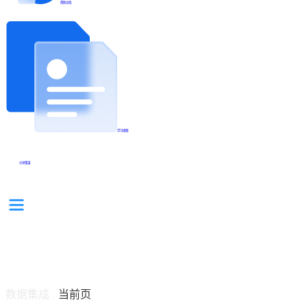
帮助文档
学习视频
分享集锦
数据集成
当前页
/