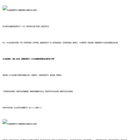
所以很多企业数据化建设项目干了一大半，但是没有业务部门的支持，最后还是凉凉。
所以，中小企业的数字化转型，不是一件简单的事情。在不同阶段，面临的挑战也不一样。既考验老板意识、也考验资金体量、组织能力、人才素质等等。但毫无疑问，数据管理是中小企业做大做强的必由之路。
在上面这种缺人、缺钱、缺文化、缺基础的情况下，中小企业数据化管理应该从哪开始下手呢？
钱的问题，中小企业的数字化转型必须要量力而行，选择投资小、见效快的项目先行，循序渐进，积累经验。
人的问题也比较好解决，找国内专业的数据团队，像帆软这种数据平台企业，是真的实打实为企业提供一套解决方案与运营思维。
技术和平台的问题，可以寻找专业的数据平台，如FineReport或者FineBI。