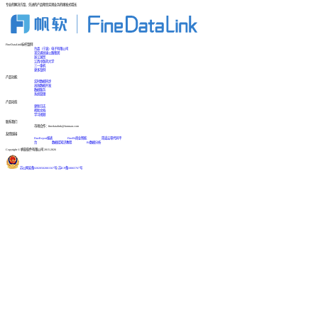
专业的解决方案、先进的产品帮您实现业务的爆发式增长
FineDataLink标杆案例
台晶（宁波）电子有限公司
某交通高速公路集团
浙江国贸
江西中医药大学
三一重机
更多案例
产品功能
实时数据同步
高效数据开发
数据服务
系统管理
产品动态
更新日志
帮助文档
学习视频
联系我们
市场合作：finedatalink@fanruan.com
友情链接
FineReport报表
FineBI商业智能
简道云零代码平
台
数据库知识教程
BI数据分析
Copyright © 帆软软件有限公司 2015-2026
苏公网安备32020502001567号
|
苏ICP备18065767号