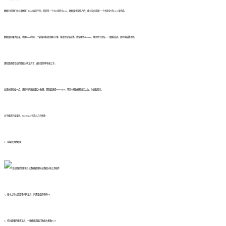
数据分析我们怎么来做呢？Excel肯定不行，即使是一个小公司的小team，数据量也是惊人的，绝对没办法用“一个大而全”的excel来完成。
数据量如果大起来，我用Excel打开一个表格可能就需要2分钟，中途还常常崩溃。我常用到vlookup，但是也不是每v一下都能成功，因为电脑撑不住。
那就要选择专业的数据分析工具了，最好是简单容易上手。
如果你想轻松一点，把所有的数据都给IT处理，那就要选择FineReport，等到IT把数据都搞定之后，你查看就行。
对于报表开发来说，FineReport有这么几个优势：
1、连接很多数据源
2、基本上可以算是零代码工具，只需要会简单的sql
3、作为最强的报表工具，一张模板直接打败绝大多数Excel