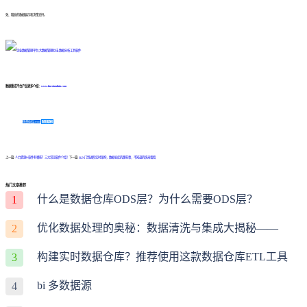
效、精准的数据展示和决策支持。
数据集成平台产品更多介绍：
www.finedatalink.com
免费体验Demo
咨询方案
上一篇:
人力资源bi软件有哪些？三大常见软件介绍！
下一篇:
从入门到进阶实时架构，数据仓库的那些事，不知道的快来看看
热门文章推荐
什么是数据仓库ODS层？为什么需要ODS层？
1
优化数据处理的奥秘：数据清洗与集成大揭秘——
2
构建实时数据仓库？推荐使用这款数据仓库ETL工具
3
bi 多数据源
4