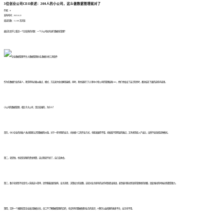
3位创业公司CEO亲述：200人的小公司，这么做数据管理就对了
作者：fr
发布时间：2023.8.22
阅读次数：11,168 次浏览
最近在某乎上看见一个比较热的问题：一个小公司如何进行数据化管理？
作为在数据行业的老人，我觉得有必要从痛点、模式、方法来为各位解答疑惑，同时，我也调研了几十家中小型公司的管理层和CIO，他们也给出了自己的思考，都总结在下面的这些内容里。
小公司的数据管理，相比于大公司，是比较难的，为什么？
首先，中小企业的创始人未必能够认识到数据的价值。对于一些早期的业务，光依赖人工的作业方式，也能发展得不错。老板看不到明显的痛点，又考虑到投入产出比，自然不会选择这种模式。
第二，就是钱，也就是足够的资金预算，这点我就不说了，自己去体会。
第三，数字化转型不仅是引入系统这么简单，还伴随着组织架构、业务流程、决策权力的调整，这就对业务原有的运作机制提出挑战，甚至极可能动到某些管理者的奶酪，因此推动的时候必然遭受阻力。
第四，另外一个难题就是企业缺乏数据文化，员工不了解数据管理的目的，也没有利用数据辅导业务的意识，IT费尽心血搭建的报表平台，业务也不用。