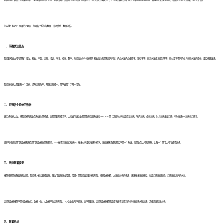
流程问题，软硬件全买最好的，不如用精益方法先把整个流程撸通，然后逐步迭代升级（可借鉴IT行业的敏捷开发模式），在技术发展太快的今天，除非你能像换iPhone一样换你的数字化系统，不然总有更好的版本，更好的产品。
怎么做？有4步：明确关注要点、打通各个系统的数据、搭建模型、数据分析。
一、明确关注要点
我们要知道公司内部每个岗位，老板、产品、运营、培训、市场、招商、客户，他们关心什么指标呢？老板关注的是利润率问题，产品关注产品使用率、留存率等，运营关注成本控制等等，所以要将不同岗位人员所关注的指标，都给梳理出来。
我们做指标之前要有一个目标：提升运营效率，降低运营成本，简单说四个字降本增效。
二、打通各个系统的数据
确定好指标之后，把我们横向的业务系统全部打通，也就是要形成闭环。比如说传统企业就是各种信息系统如ERP/CRM等，互联网公司就是交易系统、客户系统、会员系统、财务系统全部打通，有时候把HR系统也打通了。
很多时候销售部门的数据和财务部门的数据总是有差异，Excel做不到数据口径统一，很多公司都存在这种情况。数据闭环打通的其实不是一个系统，而是业务之间的壁垒，让每一个部门之间沟通得更好。
三、搭建数据模型
模型搭建是准备面粉的过程，我们把小麦给磨成面粉，最后用面粉做出蛋糕，蛋糕才是我们真正要吃的东西。搭建数据模型，从数据分析的视角，搭建很多数据模型，就是打通数据链条、打通数据之间的关系。
这里的数据模型不是指数据仓库、数据中台、大数据平台这种东西，中小企业暂时不能做，也不需要做，这里的数据模型就是指将最容易用到的各种数据表关联起来，方便直接取数分析。
四、数据分析