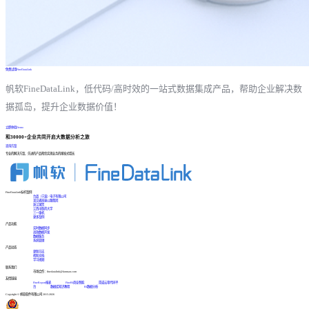
免费试用FineDataLink
帆软FineDataLink，低代码/高时效的一站式数据集成产品，帮助企业解决数
据孤岛，提升企业数据价值！
立即体验Demo
和30000+企业共同开启大数据分析之旅
咨询方案
专业的解决方案、先进的产品帮您实现业务的爆发式增长
FineDataLink标杆案例
台晶（宁波）电子有限公司
某交通高速公路集团
浙江国贸
江西中医药大学
三一重机
更多案例
产品功能
实时数据同步
高效数据开发
数据服务
系统管理
产品动态
更新日志
帮助文档
学习视频
联系我们
市场合作：finedatalink@fanruan.com
友情链接
FineReport报表
FineBI商业智能
简道云零代码平
台
数据库知识教程
BI数据分析
Copyright © 帆软软件有限公司 2015-2026