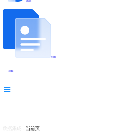
帮助文档
学习视频
分享集锦
数据集成
当前页
/