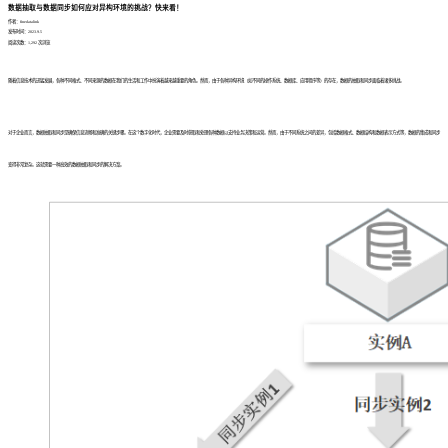
数据抽取与数据同步如何应对异构环境的挑战？快来看！
作者：finedatalink
发布时间：2023.9.5
阅读次数：1,292 次浏览
随着信息技术的迅猛发展，各种不同格式、不同来源的数据在我们的生活和工作中扮演着越来越重要的角色。然而，由于各种异构环境（如不同的操作系统、数据库、应用程序等）的存在，数据的抽取和同步面临着诸多挑战。
对于企业而言，数据抽取和同步是确保信息流畅和准确的关键步骤。在这个数字化时代，企业需要及时获取和处理各种数据以支持业务决策和运营。然而，由于不同系统之间的差异，包括数据格式、数据结构和数据表示方式等，数据的集成和同步
变得非常复杂。这就需要一种高效的数据抽取和同步的解决方案。