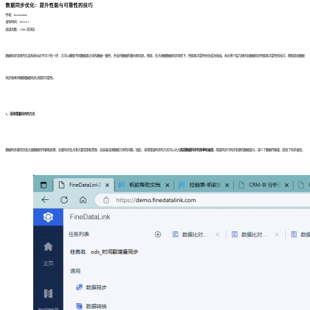
数据同步优化：提升性能与可靠性的技巧
作者：finedatalink
发布时间：2023.9.1
阅读次数：1,880 次浏览
数据同步是现代信息系统中必不可少的一环，它可以确保不同数据源之间的数据一致性，并支持数据的备份和恢复。然而，在大规模数据同步场景下，性能和可靠性往往成为挑战。本文将介绍几种优化数据同步性能和可靠性的技巧，帮助提高数据
同步效率并确保数据同步过程的可靠性。
1、采用增量同步的方式
数据同步通常涉及大量数据的传输和处理，全量同步会占用大量带宽和资源，且容易出现数据冗余的问题。因此，采用增量同步的方式可以大大
提高数据同步的效率和速度
。增量同步只同步变更的数据部分，减少了数据传输量，提高了同步速度。