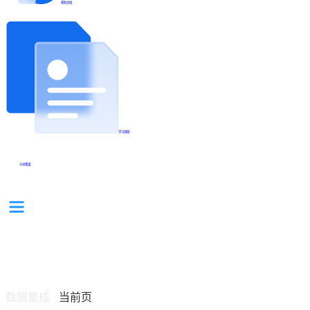
帮助文档
学习视频
分享集锦
数据集成
当前页
/