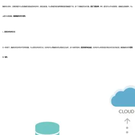
数据同步过程中，合理使用缓存可以提高数据的读取速度和响应时间，减轻后端负载。可以借助缓存服务器将频繁读取的数据缓存下来，减少了对数据库的访问次数，
提高了读取效率
。同时，缓存还可以作为容错机制，当数据库出现故障时，可以
从缓存中读取数据，
确保数据同步的可靠性
。
3、采用异步同步的方式
在一些场景下，数据同步的实时性并不是特别重要，可以采用异步同步的方式。异步同步可以将数据同步的过程放在后台进行，减少对操作的影响，
提高系统的响应速度
。异步同步可以利用消息队列和异步任务队列来实现，确保数据同步的
可靠性
和
一致性
。