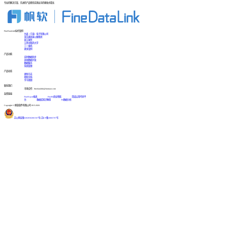
专业的解决方案、先进的产品帮您实现业务的爆发式增长
FineDataLink标杆案例
台晶（宁波）电子有限公司
某交通高速公路集团
浙江国贸
江西中医药大学
三一重机
更多案例
产品功能
实时数据同步
高效数据开发
数据服务
系统管理
产品动态
更新日志
帮助文档
学习视频
联系我们
市场合作：finedatalink@fanruan.com
友情链接
FineReport报表
FineBI商业智能
简道云零代码平
台
数据库知识教程
BI数据分析
Copyright © 帆软软件有限公司 2015-2026
苏公网安备32020502001567号
|
苏ICP备18065767号