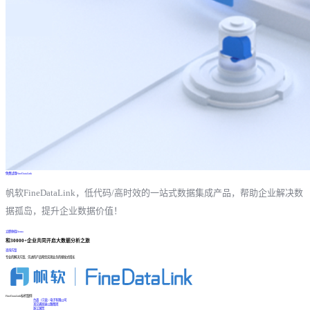
免费试用FineDataLink
帆软FineDataLink，低代码/高时效的一站式数据集成产品，帮助企业解决数
据孤岛，提升企业数据价值！
立即体验Demo
和30000+企业共同开启大数据分析之旅
咨询方案
专业的解决方案、先进的产品帮您实现业务的爆发式增长
FineDataLink标杆案例
台晶（宁波）电子有限公司
某交通高速公路集团
浙江国贸