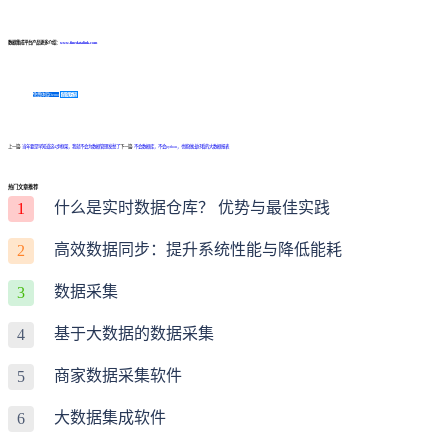
数据集成平台产品更多介绍：
www.finedatalink.com
免费体验Demo
咨询方案
上一篇:
当年要是早知道这4步框架，我就不会为数据管理发愁了
下一篇:
不会数据库，不会python，也能做出好看的大数据报表
热门文章推荐
什么是实时数据仓库？ 优势与最佳实践
1
高效数据同步：提升系统性能与降低能耗
2
数据采集
3
基于大数据的数据采集
4
商家数据采集软件
5
大数据集成软件
6