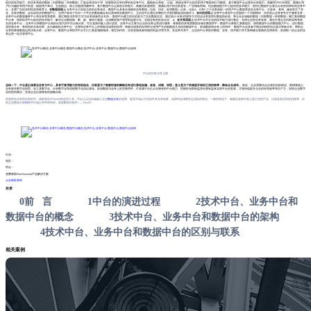
提供的技术能力，把业务系统的数据（内部数据 + 外部数据）汇集起来清洗干净，把获取的分析结果给到业务中台，赋能前台系统； 比如，根据业务中台提供的用户数据和行为数据，基于数据中台运算的分析能力，构建用户RFM模型，预测出用
户行为偏好和用户价值；根据用户来访、互动情况、核心功能使用频率等，基于数据中台运算的分析能力，构建活跃度模型，预测出用户的活跃度等；广告精准营销，结合数据能力中心提供的技术能力，把经过数据中台算法分析的结果给到业务中
台，支撑广告的实时投放和推荐
2、在数据层面上
业务中台只知道当前的业务状态，数据中台具有全域级的业务数据（当前、历史、处理数据）记录。比如A、B和C三个业务线统一的用户中心数据库放在业务中台，当登录、查询、修改发生了变
化，业务的数据，会自动同步到数据中心，当用户改动了任何一个平台的数据都会有记录保留在数据中心，之后还可以通过回溯的方式查找数据流转路径
3、在目的层面上
业务中台算是中台里面的一个功能模块，目的是让业务更专注于服务业务，
业务中台的数据服务中心和业务联系紧密，通过离线/实时的方式为业务线做同步支持； 数据中台建立的目的是为了沉淀数据沉淀，通过统计/分析/挖掘等方式结合业务发挥出数据的价值，将企业全域级的数据（内部数据 + 外部数据）都汇集到数据
中台来，借助技术中台提供的技术能力，解决企业数据独、断、缺、难四大难题，达成数据资产管理利益最大化，实现业务的价值沉淀。
4、在关系层面上
技术中台对企业的技术能力进行整合，支撑企业的业务发展，通过打通企业内部异构系统，
支持业务中台； 业务中台和数据中台就好比强大的中后台炮火群，可以直接对敌人进行进攻。业务中台主要为企业的业务运营进行服务，将获取的多维度数据存储在数据库中；数据中台获取汇集数据后，借助数据中台的数据能力中心，进行数据
清洗和分析，将得到的分析结果，反向赋能给业务中台，支撑到业务中台上的智能化场景的应用，智能化场景的应用经过使用产生的新数据又流转到数据中台，形成数据和业务上的闭环； 数据中台还具备可视化的模型结合算法智能分析，帮助企
业管理者做数据运营决策分析。业务中台、数据中台和技术中台它们三者是相辅相成，相互协作的，没有直接或者间接的利益冲突关系。在这种关系下，企业的中台系统对数据、业务、技术能力等方面构建全量级的支撑体系，形成统一的企业的业
务运营一站式管理平台。
中台的目标与意义图
总结一下，中台是以场景化业务为中心，具有可复用能力的有机组合，目标是为了能够快速的赋能业务进行落地实施、改造、试错、转型；意义是为了快速提升组织之间的效率，降低企业成本。
因此，企业需要结合自身的实际情况，围绕着核心
业务展开数字化转型，在工具数字化、分析数字化和流程数字化加以落地，形成数据与业务上的完整闭环，打造属于自己企业独有的中台能力，把握好短期利益和长期利益来实现平台的发展，才能持续提升企业的经营效率和生产力，加快企业数字
化转型的脚步，完成企业自身独有的战略目标。
很显然在目前的信息时代，借助类似于FineBI的这些工具，可以让企业加速融入企业
数据分析
的趋势。备受市场认可的软件其实有很多，选择时必须要结合实际的情况。一般的情况下，都建议选择市面上较主流的产品，比较容易达到好的效果，目
前企业数据分析
BI
软件市场占有率前列的，就是帆软BI软件——FineBI。
行业：
地区：
特点：
免费获取FineDataLink产品解决方案
点击获取资料
目录
0前 言
1中台的演进过程
2技术中台、业务中台和
数据中台的概念
3技术中台、业务中台和数据中台的架构
4技术中台、业务中台和数据中台的区别与联系
相关案例