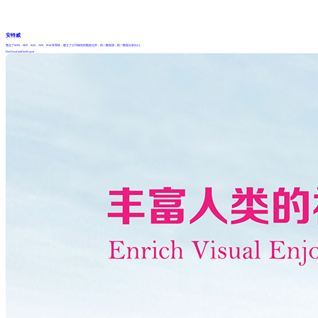
安特威
整合了MES、ERP、SQS、APS、PLM等系统，建立了公司级别的数据仓库，统一数据源，统一数据分析出口。
FineDataLink
FineReport