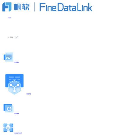
首页
产品功能
数据集成
数据开发
数据服务
数据管理治理