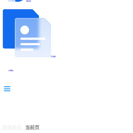
帮助文档
学习视频
分享集锦
数据集成
当前页
/