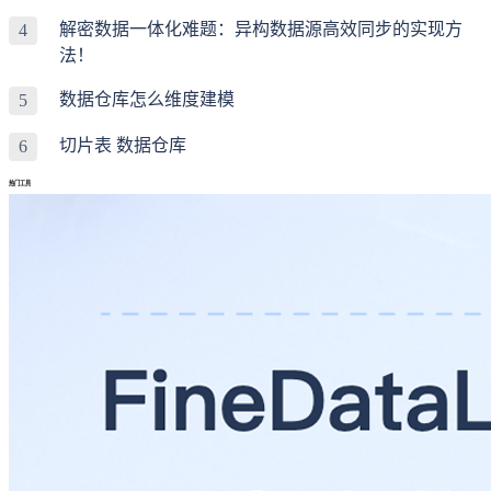
解密数据一体化难题：异构数据源高效同步的实现方
4
法！
数据仓库怎么维度建模
5
切片表 数据仓库
6
热门工具