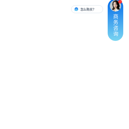
怎么购买？
有人对接
商
务
咨
询