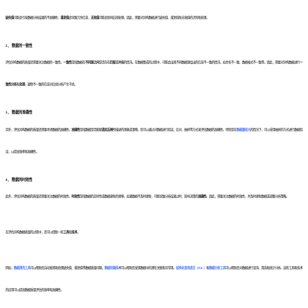
缺失值
可能会引发数据分析结果的不准确性，
重复值
会导致冗余信息，
无效值
可能会影响后续处理。因此，需要对异构数据进行缺失值、重复值和无效值的识别和处理。
2、 数据的一致性
评估异构数据的质量还需要关注数据的一致性。
一致性
是指数据在
不同源之间
是否存在
匹配
或
冲突
的情况。在数据集成的过程中，可能会出现不同数据源给出的信息不一致的情况，如命名不一致、数据格式不一致等。因此，需要对异构数据进行
一
致性分析
和
处理
，避免不一致的信息对后续分析产生干扰。
3、 数据的准确性
另外，评估异构数据的质量还需要考虑数据的准确性。
准确性
是指数据是否能够
真实反映
所描述的现象或事物。您可以通过对数据进行验证、比对、抽样等方式来评估数据的准确性。特别是在
数据量较大
的情况下，可以采用抽样的方式进行数据验
证，以提高效率和准确性。
4、 数据的时效性
此外，评估异构数据的质量还需要关注数据的时效性。
时效性
是指数据的实时性或数据更新的频率。如果数据不及时更新，可能导致分析结果过时，影响决策的
准确性
。因此，需要关注数据的时效性，并及时更新数据或调整分析策略。
在评估异构数据质量的过程中，还可以借助一些
工具
和
技术
。
例如，
数据清洗工具
可以帮助您自动发现和处理缺失值、重复值等数据质量问题。
数据挖掘技
术可以帮助您发现数据中的潜在关联和异常项。
结构化查询语言（SQL）
和
数据分析工具
可以帮助您对数据进行查询、筛选和统计分析。这些工具和技术
的应用可以提高数据质量评估的效率和准确性。