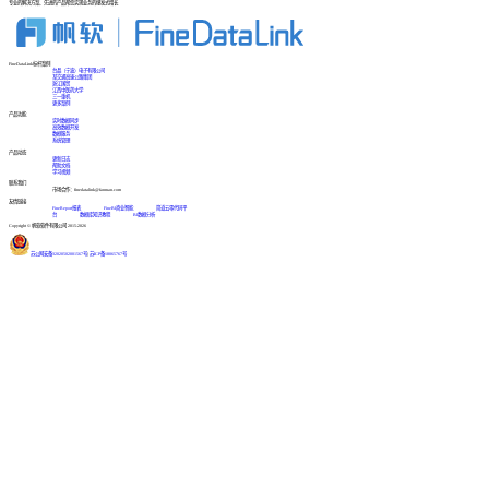
专业的解决方案、先进的产品帮您实现业务的爆发式增长
FineDataLink标杆案例
台晶（宁波）电子有限公司
某交通高速公路集团
浙江国贸
江西中医药大学
三一重机
更多案例
产品功能
实时数据同步
高效数据开发
数据服务
系统管理
产品动态
更新日志
帮助文档
学习视频
联系我们
市场合作：finedatalink@fanruan.com
友情链接
FineReport报表
FineBI商业智能
简道云零代码平
台
数据库知识教程
BI数据分析
Copyright © 帆软软件有限公司 2015-2026
苏公网安备32020502001567号
|
苏ICP备18065767号