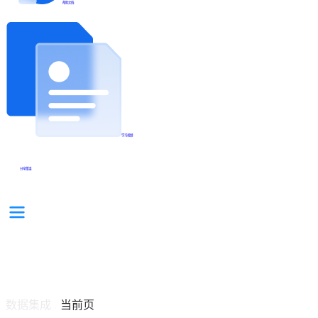
帮助文档
学习视频
分享集锦
数据集成
当前页
/