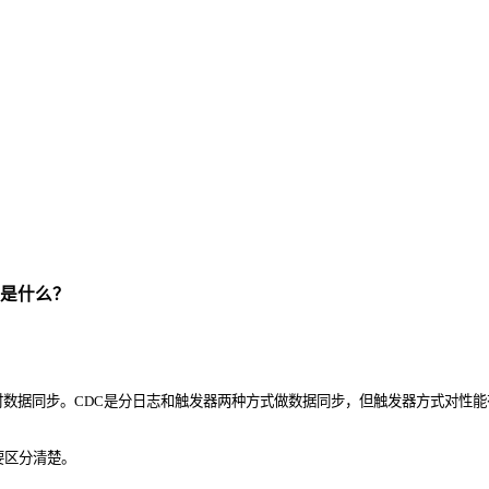
又是什么？
时数据同步。CDC是分日志和触发器两种方式做数据同步，但触发器方式对性
要区分清楚。