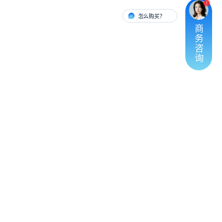
怎么购买？
有人对接
商
务
咨
询