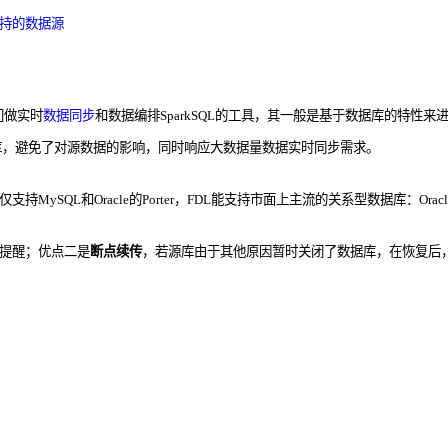
nk支持的数据源
门做实时
数据同步
和数据编排SparkSQL的工具，其一般是基于数据库的特性来进
库，避免了对源数据的影响，同时响应大数据量数据实时同步需求。
L和Oracle的Porter，FDL能支持市面上主流的关系型数据库：Oracle、SQL 
提醒；优点二是
断点续传
，若源库由于其他原因暂时关闭了数据库，在恢复后，