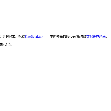
功倍的效果。帆软
FineDataLink
——中国领先的低代码/高时效
数据集成产品
，
数据价值。