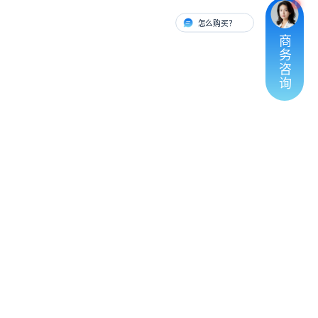
怎么购买？
有人对接
商
务
咨
询