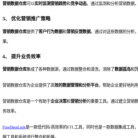
营销
数据仓库
可以
实时监测
营销
趋势
和
竞争动态
。通过监测和分析营销数据
3、 优化
营销
推广策略
营销
数据仓库
提供了
客户行为数据
和
营销
反馈数据
。通过对这些数据的分析
果。
4、 提升业务效率
营销
数据仓库
集成了各种数据源，通过数据整合和清洗，消除了
数据孤岛
和
营销数据仓库为企业提供了高
效的数据管理和分析平台
，帮助企业更好地利
营销数据仓库是一个有助于
企业决策
和
营销分析
的重要工具。通过建立营销
务效率。
FineDataLink
是一款低代码/高效率的ETL工具，同时也是一款数据集成工具
据工具和系统进行整合和拓展。