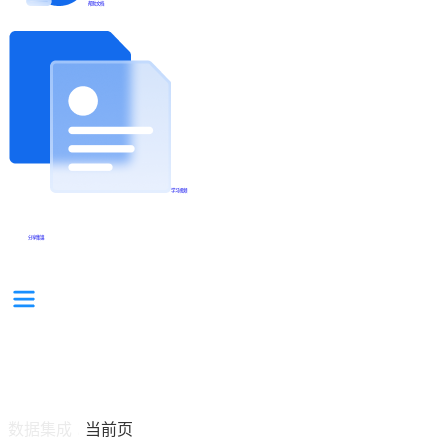
帮助文档
学习视频
分享集锦
数据集成
当前页
/