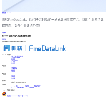
免费试用FineDataLink
帆软FineDataLink，低代码/高时效的一站式数据集成产品，帮助企业解决数
据孤岛，提升企业数据价值！
立即体验Demo
和30000+企业共同开启大数据分析之旅
咨询方案
专业的解决方案、先进的产品帮您实现业务的爆发式增长
FineDataLink标杆案例
台晶（宁波）电子有限公司
某交通高速公路集团
浙江国贸
江西中医药大学
三一重机
更多案例
产品功能
实时数据同步
高效数据开发
数据服务
系统管理
产品动态
更新日志
帮助文档
学习视频
联系我们
市场合作：finedatalink@fanruan.com
友情链接
FineReport报表
FineBI商业智能
简道云零代码平
台
数据库知识教程
BI数据分析
Copyright © 帆软软件有限公司 2015-2026
苏公网安备32020502001567号
|
苏ICP备18065767号