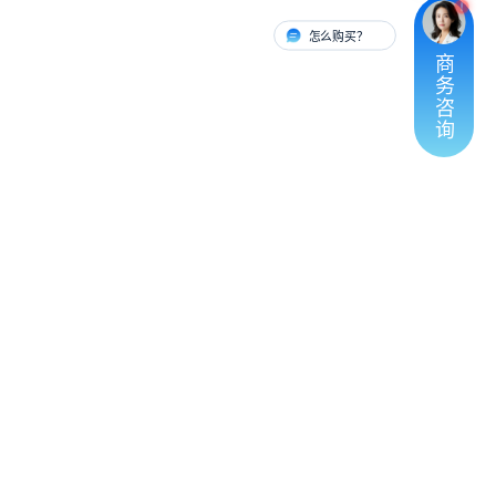
怎么购买？
有人对接
商
务
咨
询