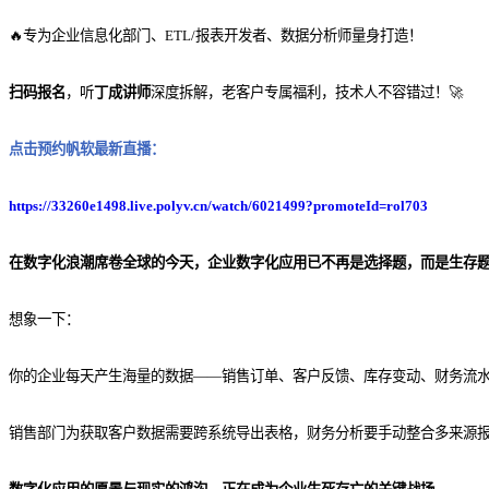
🔥专为企业信息化部门、ETL/报表开发者、数据分析师量身打造！
扫码报名
，听
丁成讲师
深度拆解，老客户专属福利，技术人不容错过！🚀
点击预约帆软最新直播：
https://33260e1498.live.polyv.cn/watch/6021499?promoteId=rol703
在数字化浪潮席卷全球的今天，企业数字化应用已不再是选择题，而是生存
想象一下：
你的企业每天产生海量的数据——销售订单、客户反馈、库存变动、财务流
销售部门为获取客户数据需要跨系统导出表格，财务分析要手动整合多来源报