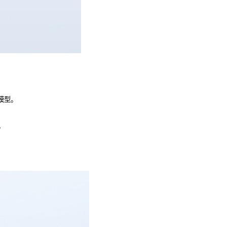
析模型。
。