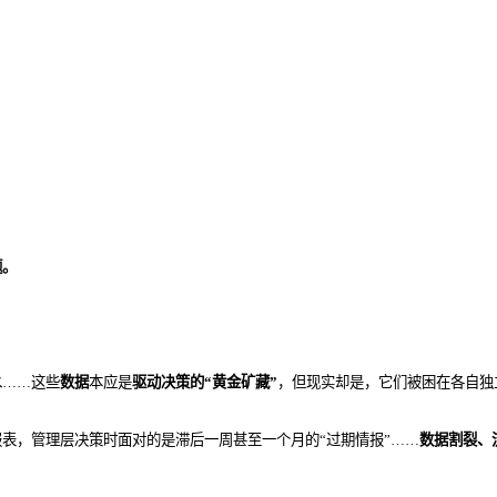
题。
水……这些
数据
本应是
驱动决策的“黄金矿藏”
，但现实却是，它们被困在各自独
表，管理层决策时面对的是滞后一周甚至一个月的“过期情报”……
数据割裂、