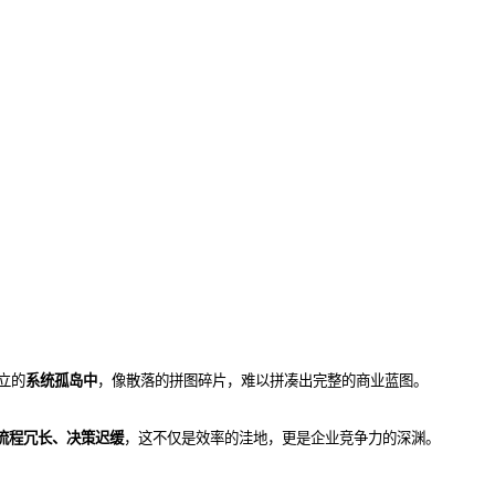
立的
系统孤岛中
，像散落的拼图碎片，难以拼凑出完整的商业蓝图。
流程冗长、决策迟缓
，这不仅是效率的洼地，更是企业竞争力的深渊。