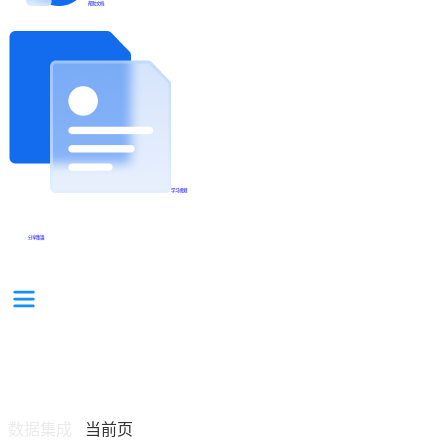
帮助文档
学习视频
分享集锦
数据集成
当前页
/