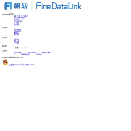
FineDataLink标杆案例
台晶（宁波）电子有限公司
某交通高速公路集团
浙江国贸
江西中医药大学
三一重机
更多案例
产品功能
实时数据同步
高效数据开发
数据服务
系统管理
产品动态
更新日志
帮助文档
学习视频
联系我们
市场合作：finedatalink@fanruan.com
友情链接
FineReport报表
FineBI商业智能
简道云零代码平
台
数据库知识教程
BI数据分析
Copyright © 帆软软件有限公司 2015-2026
苏公网安备32020502001567号
|
苏ICP备18065767号