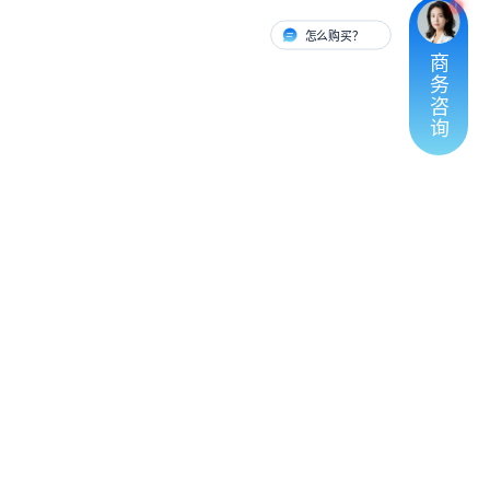
怎么购买？
有人对接
商
务
咨
询