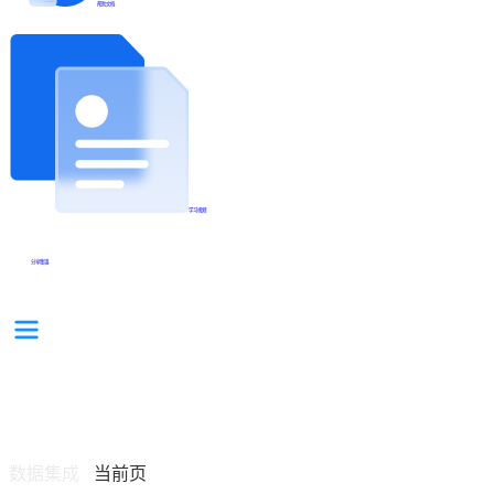
帮助文档
学习视频
分享集锦
数据集成
当前页
/