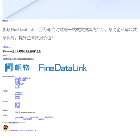
免费试用FineDataLink
帆软FineDataLink，低代码/高时效的一站式数据集成产品，帮助企业解决数
据孤岛，提升企业数据价值！
立即体验Demo
和30000+企业共同开启大数据分析之旅
咨询方案
专业的解决方案、先进的产品帮您实现业务的爆发式增长
FineDataLink标杆案例
台晶（宁波）电子有限公司
某交通高速公路集团
浙江国贸
江西中医药大学
三一重机
更多案例
产品功能
实时数据同步
高效数据开发
数据服务
系统管理
产品动态
更新日志
帮助文档
学习视频
联系我们
市场合作：finedatalink@fanruan.com
友情链接
FineReport报表
FineBI商业智能
简道云零代码平
台
数据库知识教程
BI数据分析
Copyright © 帆软软件有限公司 2015-2026
苏公网安备32020502001567号
|
苏ICP备18065767号