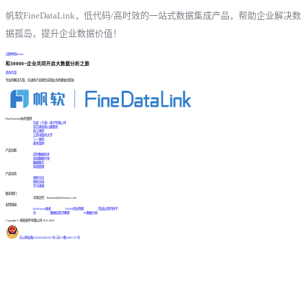
帆软FineDataLink，低代码/高时效的一站式数据集成产品，帮助企业解决数
据孤岛，提升企业数据价值！
立即体验Demo
和30000+企业共同开启大数据分析之旅
咨询方案
专业的解决方案、先进的产品帮您实现业务的爆发式增长
FineDataLink标杆案例
台晶（宁波）电子有限公司
某交通高速公路集团
浙江国贸
江西中医药大学
三一重机
更多案例
产品功能
实时数据同步
高效数据开发
数据服务
系统管理
产品动态
更新日志
帮助文档
学习视频
联系我们
市场合作：finedatalink@fanruan.com
友情链接
FineReport报表
FineBI商业智能
简道云零代码平
台
数据库知识教程
BI数据分析
Copyright © 帆软软件有限公司 2015-2026
苏公网安备32020502001567号
|
苏ICP备18065767号