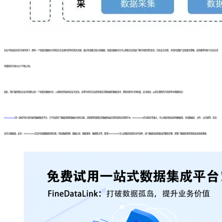
在如今快速变化的市场环境下，拥有一个轻量化数据中台将成为企业保持竞争优势的关键。通过有效整合和分析数据，轻量化数据中台可以帮助企业快速了解市场需求的变化，优化业务流程，并及时调整产品和服务策略。这些都将有助于企业在竞
争激烈的市场中立于不败之地。
因此，我们强烈建议企业尽快建立起一个轻量化数据中台，以帮助您快速响应业务变化。这将为您的企业提供更具决策依据的数据支持，帮助您抓住市场机遇，应对挑战，从而在激烈的市场竞争中脱颖而出！
FineDataLink
是一款低代码/高时效的数据集成平台，它不仅提供了数据清理和数据分析的功能，还能够将清理后的数据快速应用到其他应用程序中。FineDataLink的功能非常强大，可以轻松地连接多种数据源，包括数据库、文件、云存储等，而且
支持大数据量。此外，FineDataLink还支持高级数据处理功能，例如数据转换、数据过滤、数据重构、数据集合等。使用FineDataLink可以显著提高团队协作效率，减少数据连接和输出的繁琐步骤，使整个数据处理流程更加高效和便捷。