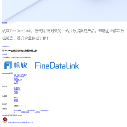
免费试用FineDataLink
帆软FineDataLink，低代码/高时效的一站式数据集成产品，帮助企业解决数
据孤岛，提升企业数据价值！
立即体验Demo
和30000+企业共同开启大数据分析之旅
咨询方案
专业的解决方案、先进的产品帮您实现业务的爆发式增长
FineDataLink标杆案例
台晶（宁波）电子有限公司
某交通高速公路集团
浙江国贸
江西中医药大学
三一重机
更多案例
产品功能
实时数据同步
高效数据开发
数据服务
系统管理
产品动态
更新日志
帮助文档
学习视频
联系我们
市场合作：finedatalink@fanruan.com
友情链接
FineReport报表
FineBI商业智能
简道云零代码平
台
数据库知识教程
BI数据分析
Copyright © 帆软软件有限公司 2015-2026
苏公网安备32020502001567号
|
苏ICP备18065767号