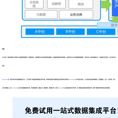
总结：
综上所述，轻量化数据中台是解决企业数据管理难题的一种理想选择。它能够帮助企业高效地管理海量数据，提高数据管理效率和准确性。如果您的企业正在面临数据管理难题，不妨考虑引入轻量化数据中台，让数据成为您的助力，助力您的业务
发展。
FineDataLink
是一款低代码/高时效的数据集成平台，它不仅提供了数据清理和数据分析的功能，还能够将清理后的数据快速应用到其他应用程序中。FineDataLink的功能非常强大，可以轻松地连接多种数据源，包括数据库、文件、云存储等，而且
支持大数据量。此外，FineDataLink还支持高级数据处理功能，例如数据转换、数据过滤、数据重构、数据集合等。使用FineDataLink可以显著提高团队协作效率，减少数据连接和输出的繁琐步骤，使整个数据处理流程更加高效和便捷。