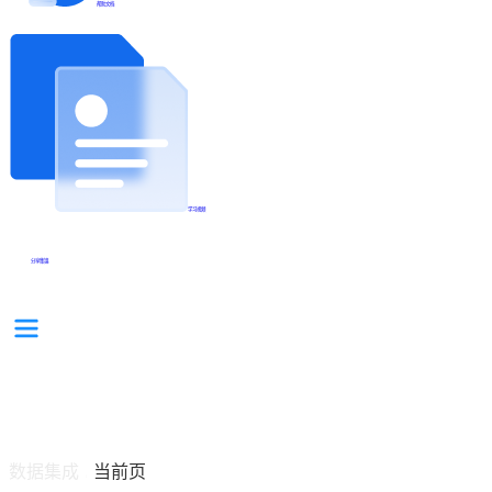
帮助文档
学习视频
分享集锦
数据集成
当前页
/