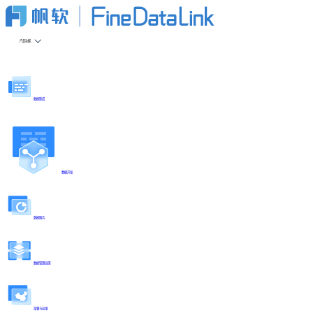
产品功能
数据集成
数据开发
数据服务
数据管理治理
部署与运维