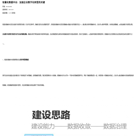
轻量化数据中台：加速企业数字化转型的关键
作者：finedatalink
发布时间：2023.8.30
阅读次数：1,221 次浏览
轻量化数据中台是企业数字化转型的关键。在当今信息时代，数据已成为企业重要的资产，而轻量化数据中台是实现数据价值最大化的重要手段之一。通过建立和利用数据中台，企业可以更好地管理、分析和治理数据，从而加速数字化转型过程。
企业数字化转型已经成为当今企业的重要战略
。随着技术的不断演进和市场竞争的加剧，企业需要借助先进的技术和数据来提升内部运营效率，优化产品和服务，以及更好地满足消费者需求。而数据中台正是帮助企业实现这些目标的关键环节之
一。
1、轻量化数据中台能够帮助企业
更好地管理数据
现代企业往往面临大量分散在各个系统和部门中的数据，这些数据的采集、整合和管理往往十分困难。而数据中台可以作为一个集中化的数据管理平台，将各个数据源集成在一起，并提供统一的数据访问接口。企业可以通过数据中台快速获取和更
新数据，提高数据的质量和可靠性，为后续的数据分析和治理打下坚实的基础。