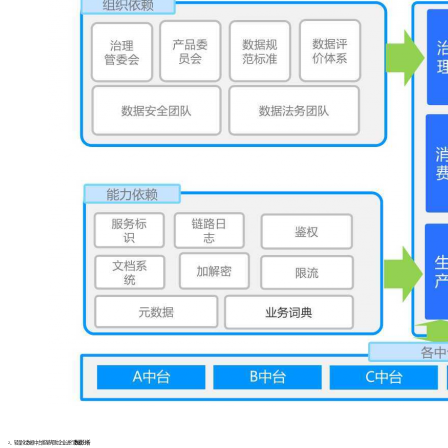
2、轻量化数据中台能够帮助企业进行
数据分析