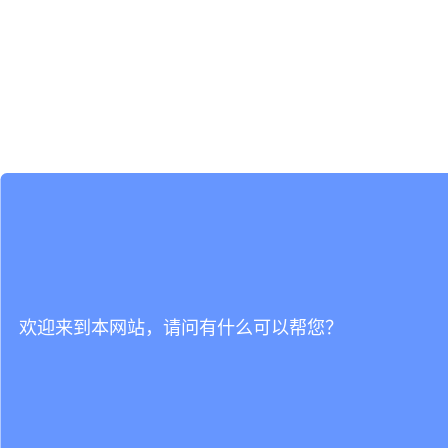
欢迎来到本网站，请问有什么可以帮您？