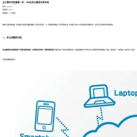
云计算时代的重要一环：API在多云集成中的作用
作者：finedatalink
发布时间：2023.8.17
阅读次数：1,118 次浏览
随着云计算的迅速发展，企业逐渐认识到多云战略的重要性。而在多云环境下，API（应用程序编程接口）的作用愈发凸显。本文将深入探讨API在多云集成中的重要作用，以及它在云计算时代的价值和挑战。
一、
多云战略的兴起
多云战略是指企业选择使用多个不同的云服务提供商，以实现更大的灵活性、可用性和性能优势。
随着不同云厂商在特定领域的优势，企业越来越倾向于在不同云平台上部署不同的应用和服务。然而，这也带来了一个新的挑战：如何在多个云环境
中实现无缝集成和协作？