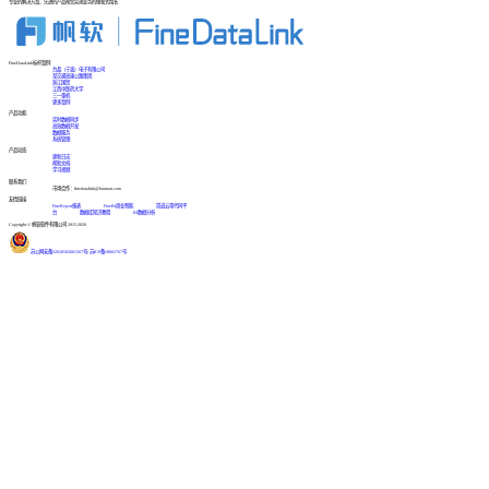
专业的解决方案、先进的产品帮您实现业务的爆发式增长
FineDataLink标杆案例
台晶（宁波）电子有限公司
某交通高速公路集团
浙江国贸
江西中医药大学
三一重机
更多案例
产品功能
实时数据同步
高效数据开发
数据服务
系统管理
产品动态
更新日志
帮助文档
学习视频
联系我们
市场合作：finedatalink@fanruan.com
友情链接
FineReport报表
FineBI商业智能
简道云零代码平
台
数据库知识教程
BI数据分析
Copyright © 帆软软件有限公司 2015-2026
苏公网安备32020502001567号
|
苏ICP备18065767号