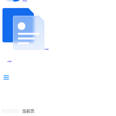
帮助文档
学习视频
分享集锦
数据集成
当前页
/