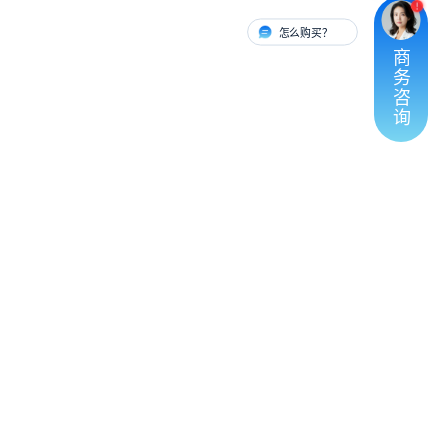
怎么购买？
有人对接
商
务
咨
询