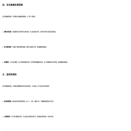
四、优化数据处理逻辑
在优化数据管道时，还需要关注数据处理逻辑。以下是一些建议：
1、避免全表扫描：
尽量避免在查询时进行全表扫描，可以通过建立索引、使用分区等方式提高查询速度。
2、减少循环嵌套：
尽量减少循环嵌套的层数，避免不必要的计算，提高数据处理速度。
3、使用缓存：
对于热点数据，可以考虑使用缓存技术，将常用的数据缓存起来，减少对数据库的访问次数，提高数据处理速度。
五、监控和调优
在优化数据管道后，还需要对数据管道进行监控和调优。可以通过以下方法进行监控和调优：
1、监控系统性能：
通过监控系统的性能指标，如CPU、内存、磁盘IO等，了解数据管道的运行状况。
2、分析慢查询：
对于运行缓慢的查询，可以通过分析慢查询日志，找出慢查询的原因，并进行优化。