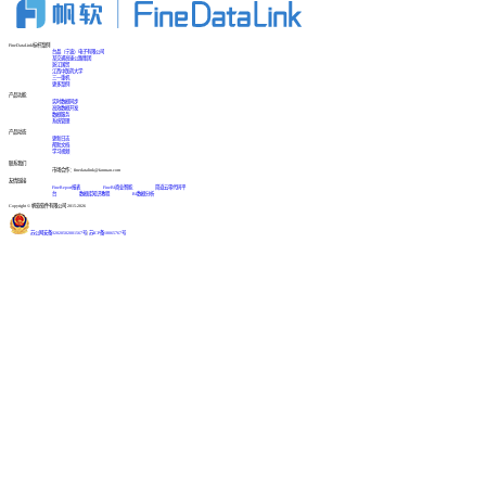
FineDataLink标杆案例
台晶（宁波）电子有限公司
某交通高速公路集团
浙江国贸
江西中医药大学
三一重机
更多案例
产品功能
实时数据同步
高效数据开发
数据服务
系统管理
产品动态
更新日志
帮助文档
学习视频
联系我们
市场合作：finedatalink@fanruan.com
友情链接
FineReport报表
FineBI商业智能
简道云零代码平
台
数据库知识教程
BI数据分析
Copyright © 帆软软件有限公司 2015-2026
苏公网安备32020502001567号
|
苏ICP备18065767号