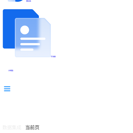
帮助文档
学习视频
分享集锦
数据集成
当前页
/