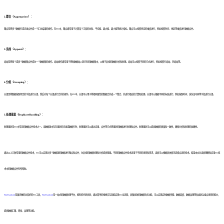
2.聚合（Aggregation）：
聚合是将多个数据行或记录合并成一个汇总结果的操作。在ETL中，聚合通常用于计算某个字段的总和、平均值、最大值、最小值等统计指标。聚合可以按照特定的维度进行，例如按照时间、地区等维度进行数据合并。
3.追加（Append）：
追加是将两个或多个数据集合并成为一个数据集的操作。追加操作通常用于将新数据加入到已有的数据集中，以便于后续的数据分析和处理。追加可以按照不同的方式进行，例如按照行追加、列追加等。
4.分组（Grouping）：
分组是将数据按照特定的字段进行分组，然后对每个分组进行合并的操作。在ETL中，分组可以用于将相同属性的数据合并成一个集合，并进行相应的计算和处理。分组可以根据不同的标准进行，例如按照时间、身份证号码等字段进行分组。
5.处理重复（DuplicateHandling）：
处理重复是ETL中常见的数据合并技术之一。当数据源中存在重复的记录或数据行时，处理重复可以通过去重、合并等方式将重复的数据进行处理和合并。处理重复可以提高数据的质量和一致性，确保分析和处理的准确性。
通过以上几种常用的数据合并技术，ETL可以实现对多个数据源的数据进行整合和合并，为后续的数据处理和分析提供基础。不同的数据合并技术适用于不同的场景和需求，读者可以根据具体情况选择合适的技术。希望本文对读者理解和应用ETL技
术中的数据合并有所帮助。
FineDataLink
是国内做的比较好的ETL工具，
FineDataLink
是一站式的数据处理平台，拥有低代码优势，通过简单的拖拽交互就能实现ETL全流程，具备高效的数据同步功能，可以实现实时数据传输、数据调度、数据治理等各类复杂组合场景的能力，
提供数据汇聚、研发、治理等功能。