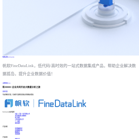
免费试用FineDataLink
帆软FineDataLink，低代码/高时效的一站式数据集成产品，帮助企业解决数
据孤岛，提升企业数据价值！
立即体验Demo
和30000+企业共同开启大数据分析之旅
咨询方案
专业的解决方案、先进的产品帮您实现业务的爆发式增长
FineDataLink标杆案例
台晶（宁波）电子有限公司
某交通高速公路集团
浙江国贸
江西中医药大学
三一重机
更多案例
产品功能
实时数据同步
高效数据开发
数据服务
系统管理
产品动态
更新日志