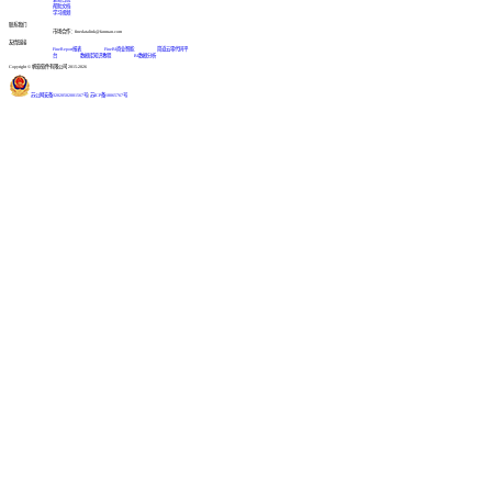
帮助文档
学习视频
联系我们
市场合作：finedatalink@fanruan.com
友情链接
FineReport报表
FineBI商业智能
简道云零代码平
台
数据库知识教程
BI数据分析
Copyright © 帆软软件有限公司 2015-2026
苏公网安备32020502001567号
|
苏ICP备18065767号