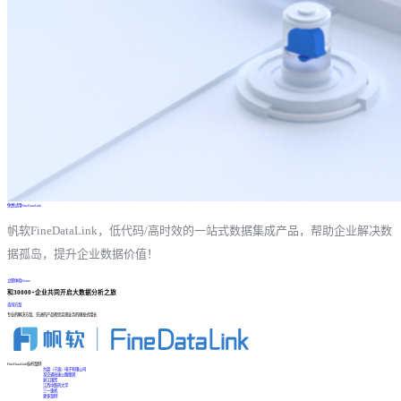
免费试用FineDataLink
帆软FineDataLink，低代码/高时效的一站式数据集成产品，帮助企业解决数
据孤岛，提升企业数据价值！
立即体验Demo
和30000+企业共同开启大数据分析之旅
咨询方案
专业的解决方案、先进的产品帮您实现业务的爆发式增长
FineDataLink标杆案例
台晶（宁波）电子有限公司
某交通高速公路集团
浙江国贸
江西中医药大学
三一重机
更多案例