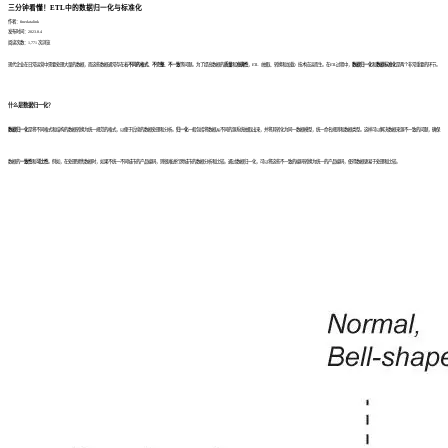
三分钟看懂！ETL中的数据归一化与标准化
作者：finedatalink
发布时间：2023.8.4
阅读次数：1,771 次浏览
现代企业在日常运营中需要处理大量的数据，而这些数据通常存在着
不同的格式
、
不完整
、
不一致
等问题。为了提高数据的
质量
和
准确性
，ETL（抽取、转换和加载）技术应运而生。在ETL过程中，
数据归一化
和
数据标准化
是两个非常重要的环节。
什么是数据归一化？
数据归一化
是将不同格式和结构的数据转换为统一规范的格式，以便于后续的数据处理和分析。
归一化
一般包括将数据从不同的源系统抽取出来，并将其转化为同一数据模型，统一命名规则和数据类型。这样可以解决数据来源不一致的问题，确保
数据的
一致性
和
可比性
。例如，在处理销售数据时，如果不统一不同城市的产品编码，则很难进行跨城市的数据分析和比较。通过数据归一化，可以将这些不一致的编码转换为统一的产品编码，使得数据更易于处理和比较。