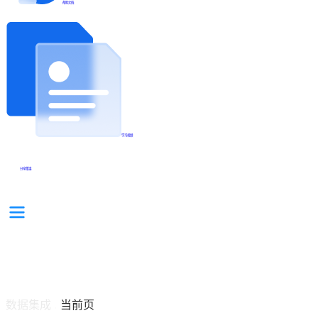
帮助文档
学习视频
分享集锦
数据集成
当前页
/