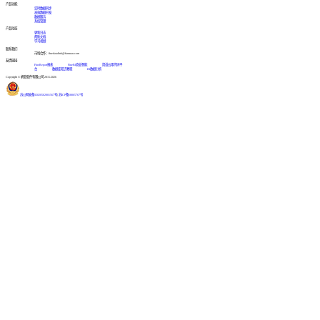
产品功能
实时数据同步
高效数据开发
数据服务
系统管理
产品动态
更新日志
帮助文档
学习视频
联系我们
市场合作：finedatalink@fanruan.com
友情链接
FineReport报表
FineBI商业智能
简道云零代码平
台
数据库知识教程
BI数据分析
Copyright © 帆软软件有限公司 2015-2026
苏公网安备32020502001567号
|
苏ICP备18065767号