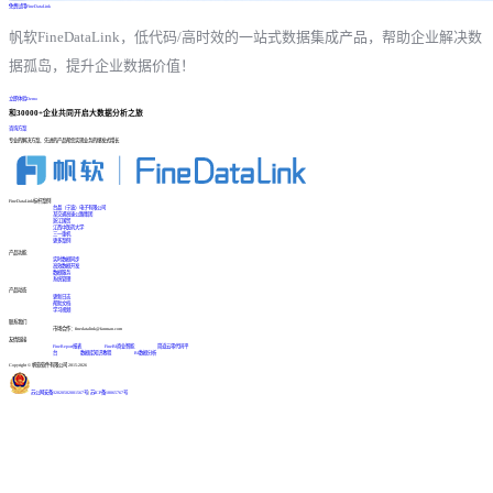
免费试用FineDataLink
帆软FineDataLink，低代码/高时效的一站式数据集成产品，帮助企业解决数
据孤岛，提升企业数据价值！
立即体验Demo
和30000+企业共同开启大数据分析之旅
咨询方案
专业的解决方案、先进的产品帮您实现业务的爆发式增长
FineDataLink标杆案例
台晶（宁波）电子有限公司
某交通高速公路集团
浙江国贸
江西中医药大学
三一重机
更多案例
产品功能
实时数据同步
高效数据开发
数据服务
系统管理
产品动态
更新日志
帮助文档
学习视频
联系我们
市场合作：finedatalink@fanruan.com
友情链接
FineReport报表
FineBI商业智能
简道云零代码平
台
数据库知识教程
BI数据分析
Copyright © 帆软软件有限公司 2015-2026
苏公网安备32020502001567号
|
苏ICP备18065767号