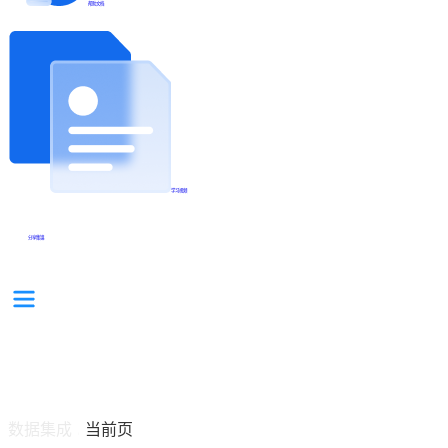
帮助文档
学习视频
分享集锦
数据集成
当前页
/